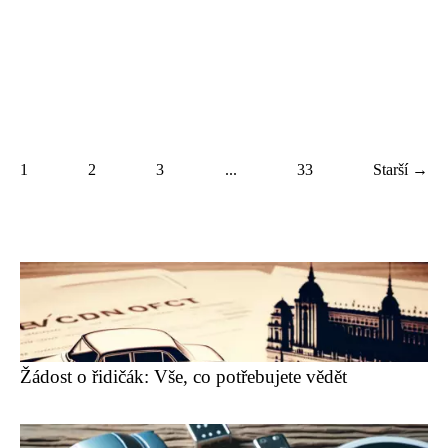
1
2
3
...
33
Starší →
Žádost o řidičák: Vše, co potřebujete vědět