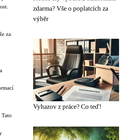
ost.
zdarma? Vše o poplatcích za
výběr
že za
a
ormací
Vyhazov z práce? Co teď!
 Tato
y