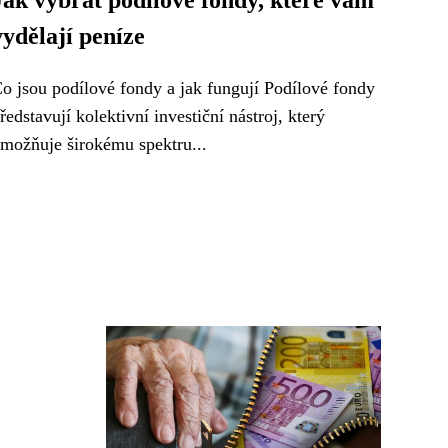
Jak vybrat podílové fondy, které vám
vydělají peníze
o jsou podílové fondy a jak fungují Podílové fondy
ředstavují kolektivní investiční nástroj, který
možňuje širokému spektru...