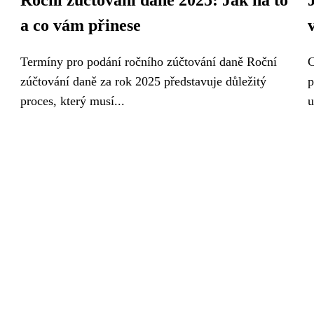
Roční zúčtování daně 2025: Jak na to
a co vám přinese
Termíny pro podání ročního zúčtování daně Roční
C
zúčtování daně za rok 2025 představuje důležitý
p
proces, který musí...
u