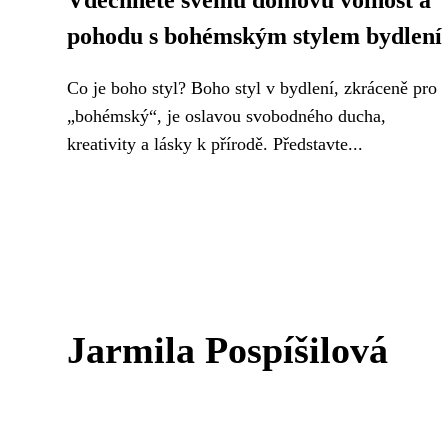
Vdechněte svému domovu volnost a
pohodu s bohémským stylem bydlení
Co je boho styl? Boho styl v bydlení, zkráceně pro
„bohémský“, je oslavou svobodného ducha,
kreativity a lásky k přírodě. Představte...
Jarmila Pospíšilová