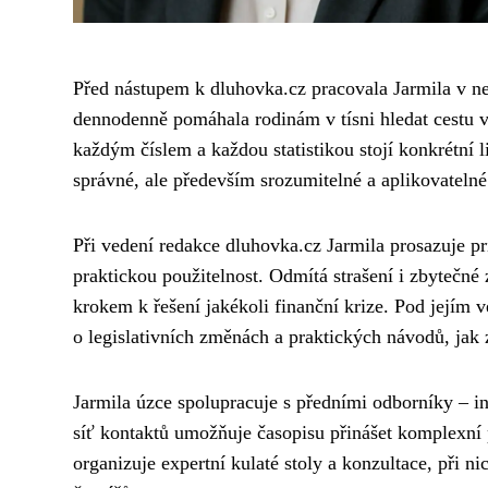
Před nástupem k dluhovka.cz pracovala Jarmila v ne
dennodenně pomáhala rodinám v tísni hledat cestu ven
každým číslem a každou statistikou stojí konkrétní 
správné, ale především srozumitelné a aplikovatelné
Při vedení redakce dluhovka.cz Jarmila prosazuje pri
praktickou použitelnost. Odmítá strašení i zbytečné
krokem k řešení jakékoli finanční krize. Pod jejím 
o legislativních změnách a praktických návodů, jak
Jarmila úzce spolupracuje s předními odborníky – in
síť kontaktů umožňuje časopisu přinášet komplexní
organizuje expertní kulaté stoly a konzultace, při n