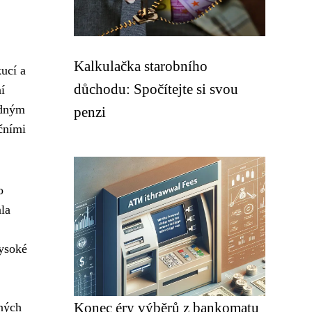
Kalkulačka starobního
ucí a
důchodu: Spočítejte si svou
í
odným
penzi
nčními
o
la
ysoké
Konec éry výběrů z bankomatu
ných