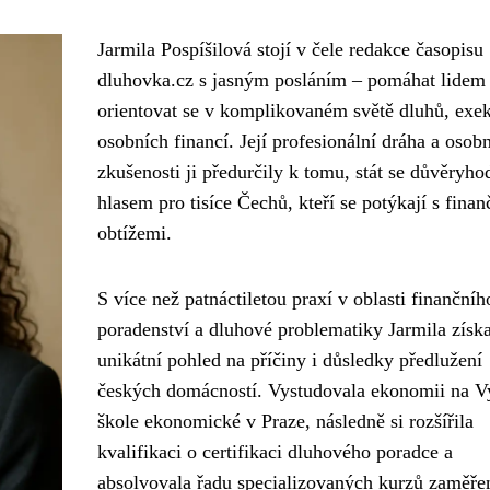
Jarmila Pospíšilová stojí v čele redakce časopisu
dluhovka.cz s jasným posláním – pomáhat lidem
orientovat se v komplikovaném světě dluhů, exek
osobních financí. Její profesionální dráha a osobn
zkušenosti ji předurčily k tomu, stát se důvěryh
hlasem pro tisíce Čechů, kteří se potýkají s fina
obtížemi.
S více než patnáctiletou praxí v oblasti finančníh
poradenství a dluhové problematiky Jarmila získa
unikátní pohled na příčiny i důsledky předlužení
českých domácností. Vystudovala ekonomii na V
škole ekonomické v Praze, následně si rozšířila
kvalifikaci o certifikaci dluhového poradce a
absolvovala řadu specializovaných kurzů zaměře