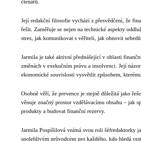
čtenářů.
Její redakční filosofie vychází z přesvědčení, že fin
řešit. Zaměřuje se nejen na technické aspekty oddluž
stres, jak komunikovat s věřiteli, jak obnovit sebe
Jarmila je také aktivní přednášející v oblasti finan
změnách v exekučním právu a insolvenci. Její názor
ekonomické souvislosti vysvětlit způsobem, kterém
Osobně věří, že prevence je stejně důležitá jako ře
věnuje značný prostor vzdělávacímu obsahu – jak s
produkty a budovat finanční rezervy.
Jarmila Pospíšilová vnímá svou roli šéfredaktorky j
spolehlivým průvodcem pro každého, kdo hledá cestu 