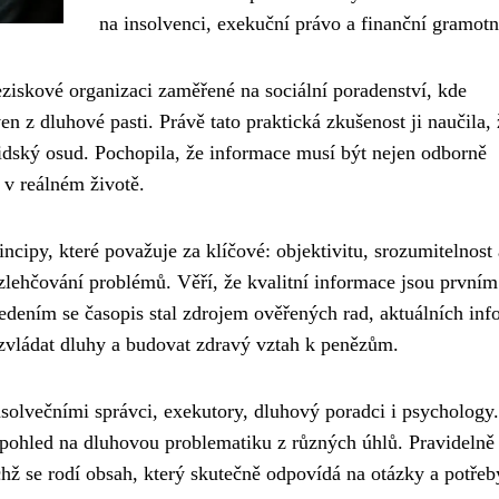
na insolvenci, exekuční právo a finanční gramotn
ziskové organizaci zaměřené na sociální poradenství, kde
 z dluhové pasti. Právě tato praktická zkušenost ji naučila, 
lidský osud. Pochopila, že informace musí být nejen odborně
 v reálném životě.
ncipy, které považuje za klíčové: objektivitu, srozumitelnost 
 zlehčování problémů. Věří, že kvalitní informace jsou prvním
vedením se časopis stal zdrojem ověřených rad, aktuálních inf
 zvládat dluhy a budovat zdravý vztah k penězům.
solvečními správci, exekutory, dluhový poradci i psychology.
 pohled na dluhovou problematiku z různých úhlů. Pravidelně
ichž se rodí obsah, který skutečně odpovídá na otázky a potřeb