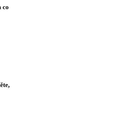
a co
ěte,