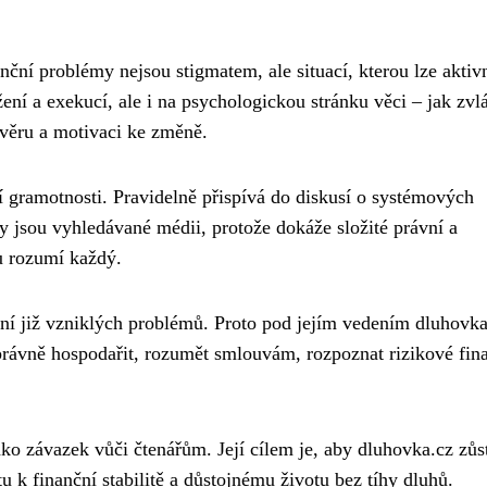
anční problémy nejsou stigmatem, ale situací, kterou lze aktiv
ení a exekucí, ale i na psychologickou stránku věci – jak zvl
důvěru a motivaci ke změně.
ční gramotnosti. Pravidelně přispívá do diskusí o systémových
y jsou vyhledávané médii, protože dokáže složité právní a
u rozumí každý.
šení již vzniklých problémů. Proto pod jejím vedením dluhovka
právně hospodařit, rozumět smlouvám, rozpoznat rizikové fin
ako závazek vůči čtenářům. Její cílem je, aby dluhovka.cz zůs
k finanční stabilitě a důstojnému životu bez tíhy dluhů.