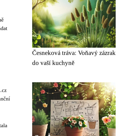
ně
ádat
Česneková tráva: Voňavý zázrak
do vaší kuchyně
.cz
anční
tala