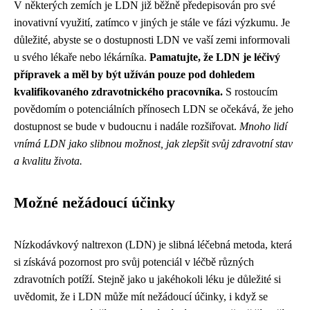
V některých zemích je LDN již běžně předepisován pro své
inovativní využití, zatímco v jiných je stále ve fázi výzkumu. Je
důležité, abyste se o dostupnosti LDN ve vaší zemi informovali
u svého lékaře nebo lékárníka.
Pamatujte, že LDN je léčivý
přípravek a měl by být užíván pouze pod dohledem
kvalifikovaného zdravotnického pracovníka.
S rostoucím
povědomím o potenciálních přínosech LDN se očekává, že jeho
dostupnost se bude v budoucnu i nadále rozšiřovat.
Mnoho lidí
vnímá LDN jako slibnou možnost, jak zlepšit svůj zdravotní stav
a kvalitu života.
Možné nežádoucí účinky
Nízkodávkový naltrexon (LDN) je slibná léčebná metoda, která
si získává pozornost pro svůj potenciál v léčbě různých
zdravotních potíží. Stejně jako u jakéhokoli léku je důležité si
uvědomit, že i LDN může mít nežádoucí účinky, i když se