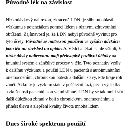
Původně lék na závislost
Nízkodávkový naltrexon, zkráceně LDN, je slibnou oblastí
výzkumu s potenciálem pomoci lidem s různými zdravotními
obtížemi. Zajímavostí je, že LDN nebyl původně vyvinut pro
tyto účely.
Původně se naltrexon používal ve vyšších dávkách
jako lék na závislost na opiátech
. Vědci a lékaři si ale všimli, že
nízké dávky naltrexonu mají překvapivě pozitivní účinky
na
imunitní systém a zánětlivé procesy v těle. Tyto poznatky vedly
k dalšímu výzkumu a použití LDN u ​​pacientů s autoimunitními
onemocněními, chronickou bolestí a dalšími stavy, kde hraje roli
zánět. Ačkoliv je výzkum stále v počáteční fázi, první výsledky
a zkušenosti pacientů jsou velmi slibné. LDN by se tak mohl stát
další důležitou zbraní v boji s chronickými onemocněními a
přinést úlevu a zlepšení kvality života mnoha lidem.
Dnes široké spektrum použití