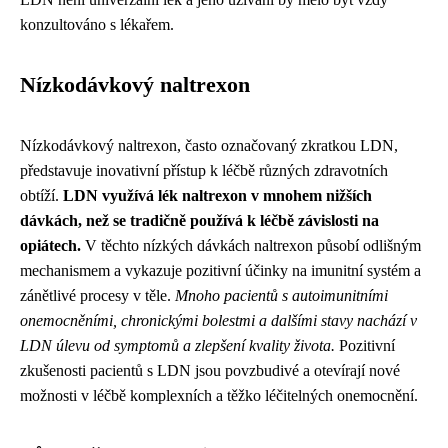
konzultováno s lékařem.
Nízkodávkový naltrexon
Nízkodávkový naltrexon, často označovaný zkratkou LDN,
představuje inovativní přístup k léčbě různých zdravotních
obtíží.
LDN využívá lék naltrexon v mnohem nižších
dávkách, než se tradičně používá k léčbě závislosti na
opiátech.
V těchto nízkých dávkách naltrexon působí odlišným
mechanismem a vykazuje pozitivní účinky na imunitní systém a
zánětlivé procesy v těle.
Mnoho pacientů s autoimunitními
onemocněními, chronickými bolestmi a dalšími stavy nachází v
LDN úlevu od symptomů a zlepšení kvality života.
Pozitivní
zkušenosti pacientů s LDN jsou povzbudivé a otevírají nové
možnosti v léčbě komplexních a těžko léčitelných onemocnění.