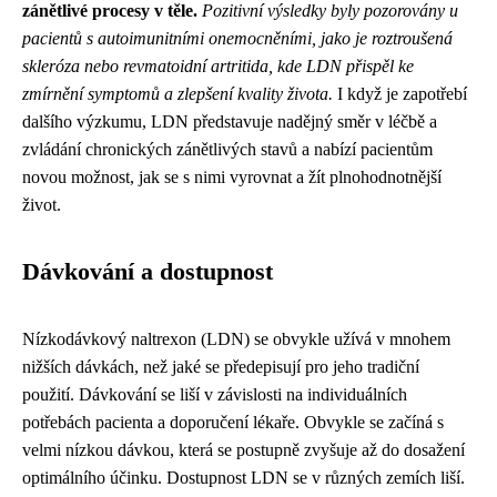
zánětlivé procesy v těle.
Pozitivní výsledky byly pozorovány u
pacientů s autoimunitními onemocněními, jako je roztroušená
skleróza nebo revmatoidní artritida, kde LDN přispěl ke
zmírnění symptomů a zlepšení kvality života.
I když je zapotřebí
dalšího výzkumu, LDN představuje nadějný směr v léčbě a
zvládání chronických zánětlivých stavů a nabízí pacientům
novou možnost, jak se s nimi vyrovnat a žít plnohodnotnější
život.
Dávkování a dostupnost
Nízkodávkový naltrexon (LDN) se obvykle užívá v mnohem
nižších dávkách, než jaké se předepisují pro jeho tradiční
použití. Dávkování se liší v závislosti na individuálních
potřebách pacienta a doporučení lékaře. Obvykle se začíná s
velmi nízkou dávkou, která se postupně zvyšuje až do dosažení
optimálního účinku. Dostupnost LDN se v různých zemích liší.