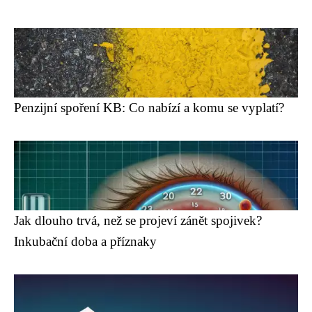
Penzijní spoření KB: Co nabízí a komu se vyplatí?
Jak dlouho trvá, než se projeví zánět spojivek?
Inkubační doba a příznaky