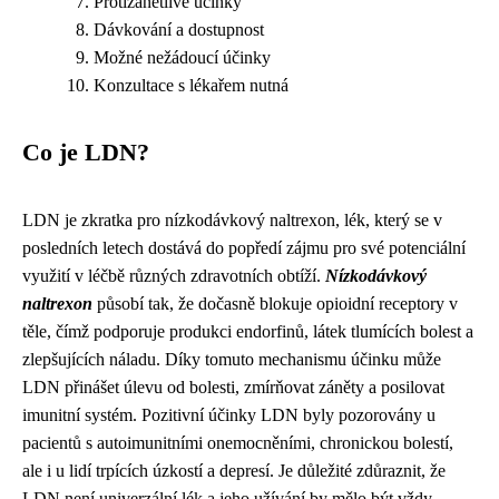
Protizánětlivé účinky
Dávkování a dostupnost
Možné nežádoucí účinky
Konzultace s lékařem nutná
Co je LDN?
LDN je zkratka pro nízkodávkový naltrexon, lék, který se v
posledních letech dostává do popředí zájmu pro své potenciální
využití v léčbě různých zdravotních obtíží.
Nízkodávkový
naltrexon
působí tak, že dočasně blokuje opioidní receptory v
těle, čímž podporuje produkci endorfinů, látek tlumících bolest a
zlepšujících náladu. Díky tomuto mechanismu účinku může
LDN přinášet úlevu od bolesti, zmírňovat záněty a posilovat
imunitní systém. Pozitivní účinky LDN byly pozorovány u
pacientů s autoimunitními onemocněními, chronickou bolestí,
ale i u lidí trpících úzkostí a depresí. Je důležité zdůraznit, že
LDN není univerzální lék a jeho užívání by mělo být vždy