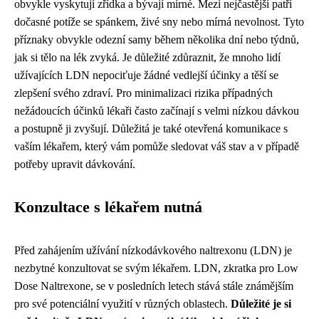
obvykle vyskytují zřídka a bývají mírné. Mezi nejčastější patří
dočasné potíže se spánkem, živé sny nebo mírná nevolnost. Tyto
příznaky obvykle odezní samy během několika dní nebo týdnů,
jak si tělo na lék zvyká. Je důležité zdůraznit, že mnoho lidí
užívajících LDN nepociťuje žádné vedlejší účinky a těší se
zlepšení svého zdraví. Pro minimalizaci rizika případných
nežádoucích účinků lékaři často začínají s velmi nízkou dávkou
a postupně ji zvyšují. Důležitá je také otevřená komunikace s
vaším lékařem, který vám pomůže sledovat váš stav a v případě
potřeby upravit dávkování.
Konzultace s lékařem nutná
Před zahájením užívání nízkodávkového naltrexonu (LDN) je
nezbytné konzultovat se svým lékařem. LDN, zkratka pro Low
Dose Naltrexone, se v posledních letech stává stále známějším
pro své potenciální využití v různých oblastech.
Důležité je si