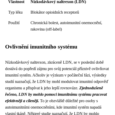
Vlastnost
Nízkodávkový naltrexon (LDN)
Typ léku
Blokátor opioidních receptorů
Použití
Chronická bolest, autoimunitní onemocnění,
rakovina (off-label)
Ovlivnění imunitního systému
Nízkodávkový naltrexon, zkráceně LDN, se v poslední době
dostává do popředí zájmu pro svůj potenciál příznivě ovlivňovat
imunitní systém. Ačkoliv je výzkum v počáteční fázi, výsledky
studií naznačují, že LDN by mohl modulovat imunitní odpověď
organismu a přispívat k jeho lepší rovnováze.
Zjednodušeně
řečeno, LDN by mohlo pomoci imunitnímu systému pracovat
efektivněji a cíleněji.
To je obzvláště důležité pro osoby s
autoimunitními onemocněními, kde imunitní systém napadá
vlastní tkáně. Některé studie naznačují, že LDN by mohlo