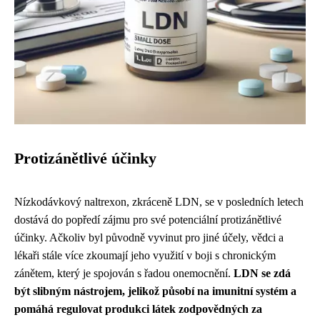
Protizánětlivé účinky
Nízkodávkový naltrexon, zkráceně LDN, se v posledních letech
dostává do popředí zájmu pro své potenciální protizánětlivé
účinky. Ačkoliv byl původně vyvinut pro jiné účely, vědci a
lékaři stále více zkoumají jeho využití v boji s chronickým
zánětem, který je spojován s řadou onemocnění.
LDN se zdá
být slibným nástrojem, jelikož působí na imunitní systém a
pomáhá regulovat produkci látek zodpovědných za