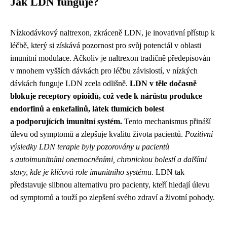
Jak LDN funguje?
Nízkodávkový naltrexon, zkráceně LDN, je inovativní přístup k
léčbě, který si získává pozornost pro svůj potenciál v oblasti
imunitní modulace. Ačkoliv je naltrexon tradičně předepisován
v mnohem vyšších dávkách pro léčbu závislostí, v nízkých
dávkách funguje LDN zcela odlišně.
LDN v těle dočasně
blokuje receptory opioidů, což vede k nárůstu produkce
endorfinů a enkefalinů, látek tlumících bolest
a podporujících imunitní systém.
Tento mechanismus přináší
úlevu od symptomů a zlepšuje kvalitu života pacientů.
Pozitivní
výsledky LDN terapie byly pozorovány u pacientů
s autoimunitními onemocněními, chronickou bolestí a dalšími
stavy, kde je klíčová role imunitního systému.
LDN tak
představuje slibnou alternativu pro pacienty, kteří hledají úlevu
od symptomů a touží po zlepšení svého zdraví a životní pohody.