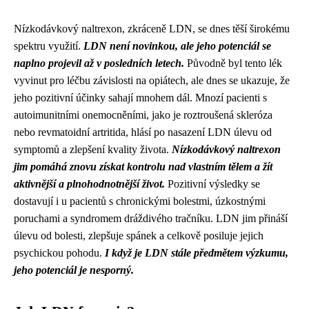
Nízkodávkový naltrexon, zkráceně LDN, se dnes těší širokému
spektru využití.
LDN není novinkou, ale jeho potenciál se
naplno projevil až v posledních letech.
Původně byl tento lék
vyvinut pro léčbu závislosti na opiátech, ale dnes se ukazuje, že
jeho pozitivní účinky sahají mnohem dál. Mnozí pacienti s
autoimunitními onemocněními, jako je roztroušená skleróza
nebo revmatoidní artritida, hlásí po nasazení LDN úlevu od
symptomů a zlepšení kvality života.
Nízkodávkový naltrexon
jim pomáhá znovu získat kontrolu nad vlastním tělem a žít
aktivnější a plnohodnotnější život.
Pozitivní výsledky se
dostavují i u pacientů s chronickými bolestmi, úzkostnými
poruchami a syndromem dráždivého tračníku. LDN jim přináší
úlevu od bolesti, zlepšuje spánek a celkově posiluje jejich
psychickou pohodu.
I když je LDN stále předmětem výzkumu,
jeho potenciál je nesporný.