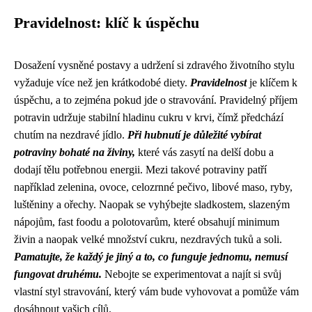
Pravidelnost: klíč k úspěchu
Dosažení vysněné postavy a udržení si zdravého životního stylu
vyžaduje více než jen krátkodobé diety.
Pravidelnost
je klíčem k
úspěchu, a to zejména pokud jde o stravování. Pravidelný příjem
potravin udržuje stabilní hladinu cukru v krvi, čímž předchází
chutím na nezdravé jídlo.
Při hubnutí je důležité vybírat
potraviny bohaté na živiny,
které vás zasytí na delší dobu a
dodají tělu potřebnou energii. Mezi takové potraviny patří
například zelenina, ovoce, celozrnné pečivo, libové maso, ryby,
luštěniny a ořechy. Naopak se vyhýbejte sladkostem, slazeným
nápojům, fast foodu a polotovarům, které obsahují minimum
živin a naopak velké množství cukru, nezdravých tuků a soli.
Pamatujte, že každý je jiný a to, co funguje jednomu, nemusí
fungovat druhému.
Nebojte se experimentovat a najít si svůj
vlastní styl stravování, který vám bude vyhovovat a pomůže vám
dosáhnout vašich cílů.