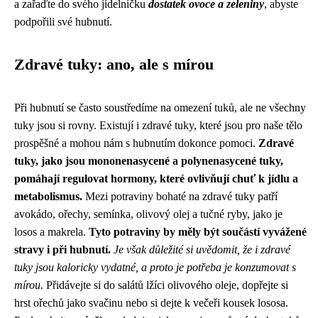
a zařaďte do svého jídelníčku
dostatek ovoce a zeleniny
, abyste
podpořili své hubnutí.
Zdravé tuky: ano, ale s mírou
Při hubnutí se často soustředíme na omezení tuků, ale ne všechny
tuky jsou si rovny. Existují i ​​zdravé tuky, které jsou pro naše tělo
prospěšné a mohou nám s hubnutím dokonce pomoci.
Zdravé
tuky, jako jsou mononenasycené a polynenasycené tuky,
pomáhají regulovat hormony, které ovlivňují chuť k jídlu a
metabolismus.
Mezi potraviny bohaté na zdravé tuky patří
avokádo, ořechy, semínka, olivový olej a tučné ryby, jako je
losos a makrela.
Tyto potraviny by měly být součástí vyvážené
stravy i při hubnutí.
Je však důležité si uvědomit, že i zdravé
tuky jsou kaloricky vydatné, a proto je potřeba je konzumovat s
mírou.
Přidávejte si do salátů lžíci olivového oleje, dopřejte si
hrst ořechů jako svačinu nebo si dejte k večeři kousek lososa.