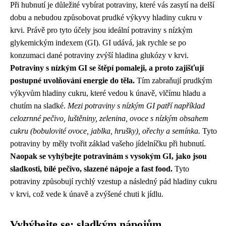
Při hubnutí je důležité vybírat potraviny, které vás zasytí na delší
dobu a nebudou způsobovat prudké výkyvy hladiny cukru v
krvi. Právě pro tyto účely jsou ideální potraviny s nízkým
glykemickým indexem (GI). GI udává, jak rychle se po
konzumaci dané potraviny zvýší hladina glukózy v krvi.
Potraviny s nízkým GI se štěpí pomaleji, a proto zajišťují
postupné uvolňování energie do těla.
Tím zabraňují prudkým
výkyvům hladiny cukru, které vedou k únavě, vlčímu hladu a
chutím na sladké.
Mezi potraviny s nízkým GI patří například
celozrnné pečivo, luštěniny, zelenina, ovoce s nízkým obsahem
cukru (bobulovité ovoce, jablka, hrušky), ořechy a semínka.
Tyto
potraviny by měly tvořit základ vašeho jídelníčku při hubnutí.
Naopak se vyhýbejte potravinám s vysokým GI, jako jsou
sladkosti, bílé pečivo, slazené nápoje a fast food.
Tyto
potraviny způsobují rychlý vzestup a následný pád hladiny cukru
v krvi, což vede k únavě a zvýšené chuti k jídlu.
Vyhýbejte se: sladkým nápojům