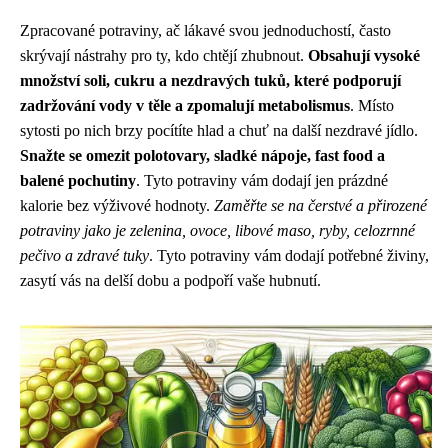
Zpracované potraviny, ač lákavé svou jednoduchostí, často
skrývají nástrahy pro ty, kdo chtějí zhubnout.
Obsahují vysoké
množství soli, cukru a nezdravých tuků, které podporují
zadržování vody v těle a zpomalují metabolismus
. Místo
sytosti po nich brzy pocítíte hlad a chuť na další nezdravé jídlo.
Snažte se omezit polotovary, sladké nápoje, fast food a
balené pochutiny
. Tyto potraviny vám dodají jen prázdné
kalorie bez výživové hodnoty.
Zaměřte se na čerstvé a přirozené
potraviny jako je zelenina, ovoce, libové maso, ryby, celozrnné
pečivo a zdravé tuky
. Tyto potraviny vám dodají potřebné živiny,
zasytí vás na delší dobu a podpoří vaše hubnutí.