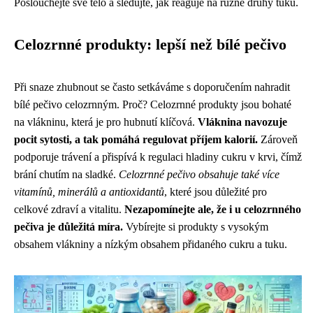
Poslouchejte své tělo a sledujte, jak reaguje na různé druhy tuků.
Celozrnné produkty: lepší než bílé pečivo
Při snaze zhubnout se často setkáváme s doporučením nahradit
bílé pečivo celozrnným. Proč? Celozrnné produkty jsou bohaté
na vlákninu, která je pro hubnutí klíčová.
Vláknina navozuje
pocit sytosti, a tak pomáhá regulovat příjem kalorií.
Zároveň
podporuje trávení a přispívá k regulaci hladiny cukru v krvi, čímž
brání chutím na sladké.
Celozrnné pečivo obsahuje také více
vitamínů, minerálů a antioxidantů
, které jsou důležité pro
celkové zdraví a vitalitu.
Nezapomínejte ale, že i u celozrnného
pečiva je důležitá míra.
Vybírejte si produkty s vysokým
obsahem vlákniny a nízkým obsahem přidaného cukru a tuku.