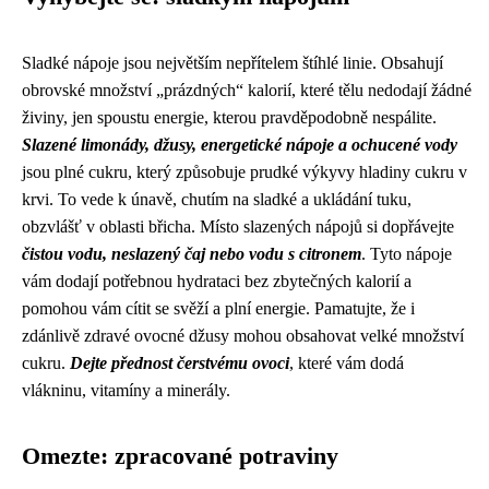
Sladké nápoje jsou největším nepřítelem štíhlé linie. Obsahují
obrovské množství „prázdných“ kalorií, které tělu nedodají žádné
živiny, jen spoustu energie, kterou pravděpodobně nespálite.
Slazené limonády, džusy, energetické nápoje a ochucené vody
jsou plné cukru, který způsobuje prudké výkyvy hladiny cukru v
krvi. To vede k únavě, chutím na sladké a ukládání tuku,
obzvlášť v oblasti břicha. Místo slazených nápojů si dopřávejte
čistou vodu, neslazený čaj nebo vodu s citronem
. Tyto nápoje
vám dodají potřebnou hydrataci bez zbytečných kalorií a
pomohou vám cítit se svěží a plní energie. Pamatujte, že i
zdánlivě zdravé ovocné džusy mohou obsahovat velké množství
cukru.
Dejte přednost čerstvému ovoci
, které vám dodá
vlákninu, vitamíny a minerály.
Omezte: zpracované potraviny