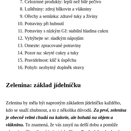
Celozrnné produkty: lepší než bílé pečivo
Luštěniny: zdroj bílkovin a vlákniny
Ořechy a semínka: zdravé tuky a živiny
Potraviny při hubnutí
Potraviny s nízkým GI: stabilní hladina cukru
Vyhýbejte se: sladkým nápojům
Omezte: zpracované potraviny
Pozor na: skryté cukry a tuky
Pravidelnost: klíč k úspěchu
Pohyb: nezbytný doplněk stravy
Zelenina: základ jídelníčku
Zelenina by měla být naprostým základem jídelníčku každého,
kdo se snaží zhubnout, a to z několika důvodů.
Za prvé, zelenina
je obecně velmi chudá na kalorie, ale bohatá na objem a
vlákninu.
To znamená, že vás zasytí na delší dobu a pomůže