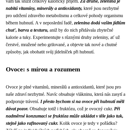
vám tak snížit celkový kalorický příjem.
Za druhé, zelenina je
nabitá vitamíny, minerály a antioxidanty,
které jsou nezbytné
pro udržení zdravého metabolismu a celkové pohody organismu
během hubnutí. A v neposlední řadě,
zelenina dodá vašim jídlům
chuť, barvu a texturu,
aniž by do nich přidávala zbytečné
kalorie a tuky. Experimentujte s různými druhy zeleniny, ať už
čerstvé, mražené nebo grilované, a objevte tak nové a chutné
způsoby, jak obohatit svůj jídelníček při hubnutí.
Ovoce: s mírou a rozumem
Ovoce je plné vitamínů, minerálů a antioxidantů, které jsou pro
naše zdraví nezbytné. Navíc obsahuje vlákninu, která nás zasytí a
podporuje trávení.
I přesto bychom si na ovoce při hubnutí měli
dávat pozor.
Obsahuje totiž i fruktózu, což je ovocný cukr.
Při
nadměrné konzumaci se fruktóza může ukládat v těle jako tuk,
stejně jako rafinovaný cukr.
Kolik ovoce je tedy v pořádku?