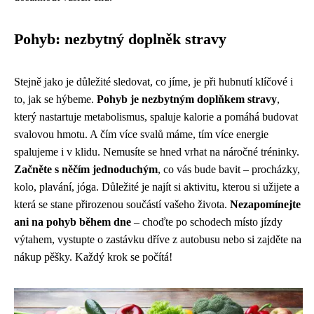
Pohyb: nezbytný doplněk stravy
Stejně jako je důležité sledovat, co jíme, je při hubnutí klíčové i
to, jak se hýbeme.
Pohyb je nezbytným doplňkem stravy
,
který nastartuje metabolismus, spaluje kalorie a pomáhá budovat
svalovou hmotu. A čím více svalů máme, tím více energie
spalujeme i v klidu. Nemusíte se hned vrhat na náročné tréninky.
Začněte s něčím jednoduchým
, co vás bude bavit – procházky,
kolo, plavání, jóga. Důležité je najít si aktivitu, kterou si užijete a
která se stane přirozenou součástí vašeho života.
Nezapomínejte
ani na pohyb během dne
– choďte po schodech místo jízdy
výtahem, vystupte o zastávku dříve z autobusu nebo si zajděte na
nákup pěšky. Každý krok se počítá!