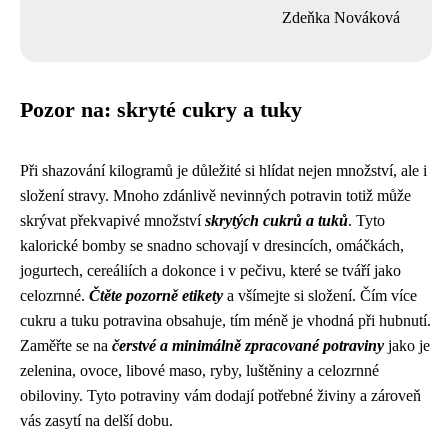
Zdeňka Nováková
Pozor na: skryté cukry a tuky
Při shazování kilogramů je důležité si hlídat nejen množství, ale i
složení stravy. Mnoho zdánlivě nevinných potravin totiž může
skrývat překvapivé množství
skrytých cukrů a tuků
. Tyto
kalorické bomby se snadno schovají v dresincích, omáčkách,
jogurtech, cereáliích a dokonce i v pečivu, které se tváří jako
celozrnné.
Čtěte pozorně etikety
a všímejte si složení. Čím více
cukru a tuku potravina obsahuje, tím méně je vhodná při hubnutí.
Zaměřte se na
čerstvé a minimálně zpracované potraviny
jako je
zelenina, ovoce, libové maso, ryby, luštěniny a celozrnné
obiloviny. Tyto potraviny vám dodají potřebné živiny a zároveň
vás zasytí na delší dobu.