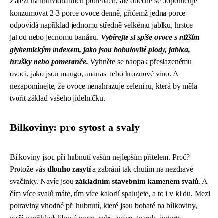
Záleží na individuálních potřebách, ale obecně se doporučuje
konzumovat 2-3 porce ovoce denně, přičemž jedna porce
odpovídá například jednomu středně velkému jablku, hrstce
jahod nebo jednomu banánu.
Vybírejte si spíše ovoce s nižším
glykemickým indexem, jako jsou bobulovité plody, jablka,
hrušky nebo pomeranče.
Vyhněte se naopak přeslazenému
ovoci, jako jsou mango, ananas nebo hroznové víno. A
nezapomínejte, že ovoce nenahrazuje zeleninu, která by měla
tvořit základ vašeho jídelníčku.
Bílkoviny: pro sytost a svaly
Bílkoviny jsou při hubnutí vaším nejlepším přítelem. Proč?
Protože vás
dlouho zasytí
a zabrání tak chutím na nezdravé
svačinky. Navíc jsou
základním stavebním kamenem svalů
. A
čím více svalů máte, tím více kalorií spalujete, a to i v klidu. Mezi
potraviny vhodné při hubnutí, které jsou bohaté na bílkoviny,
patří například: libové maso, ryby, vejce, tvaroh, jogurty,