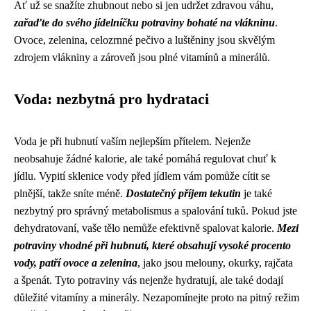
Ať už se snažíte zhubnout nebo si jen udržet zdravou váhu,
zařaďte do svého jídelníčku potraviny bohaté na vlákninu
.
Ovoce, zelenina, celozrnné pečivo a luštěniny jsou skvělým
zdrojem vlákniny a zároveň jsou plné vitamínů a minerálů.
Voda: nezbytná pro hydrataci
Voda je při hubnutí vaším nejlepším přítelem. Nejenže
neobsahuje žádné kalorie, ale také pomáhá regulovat chuť k
jídlu. Vypití sklenice vody před jídlem vám pomůže cítit se
plnější, takže sníte méně.
Dostatečný příjem tekutin
je také
nezbytný pro správný metabolismus a spalování tuků. Pokud jste
dehydratovaní, vaše tělo nemůže efektivně spalovat kalorie.
Mezi
potraviny vhodné při hubnutí, které obsahují vysoké procento
vody, patří ovoce a zelenina
, jako jsou melouny, okurky, rajčata
a špenát. Tyto potraviny vás nejenže hydratují, ale také dodají
důležité vitamíny a minerály. Nezapomínejte proto na pitný režim