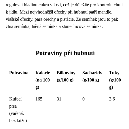
regulovat hladinu cukru v krvi, což je důležité pro kontrolu chuti
k jídlu. Mezi nejvhodnější ořechy při hubnutí patří mandle,
vlašské ořechy, para ořechy a pistácie. Ze semínek jsou to pak
chia semínka, lněná semínka a slunečnicová semínka.
Potraviny při hubnutí
Potravina
Kalorie
Bílkoviny
Sacharidy
Tuky
(na 100
(g/100 g)
(g/100 g)
(g/100
g)
g)
Kuřecí
165
31
0
3.6
prsa
(vařená,
bez kůže)