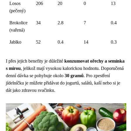
Losos
206
20
0
13
(pečený)
Brokolice
34
2.8
7
0.4
(vařená)
Jablko
52
0.4
14
0.3
I přes jejich benefity je důležité
konzumovat ořechy a semínka
s mírou
, jelikož mají vysokou kalorickou hodnotu. Doporučená
denní dávka se pohybuje okolo
30 gramů
. Pro zpestření
jídelníčku je můžete přidávat do jogurtů, salátů, kaší nebo si je
dát jako zdravou svačinku.