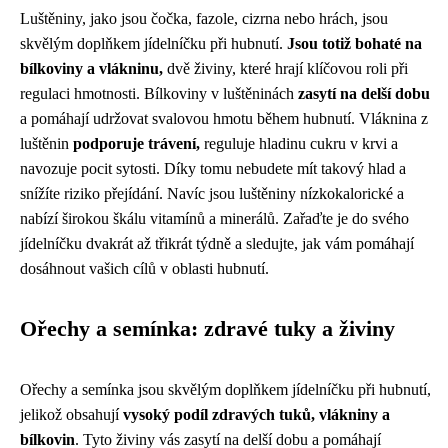
Luštěniny, jako jsou čočka, fazole, cizrna nebo hrách, jsou
skvělým doplňkem jídelníčku při hubnutí.
Jsou totiž bohaté na
bílkoviny a vlákninu,
dvě živiny, které hrají klíčovou roli při
regulaci hmotnosti. Bílkoviny v luštěninách
zasytí na delší dobu
a pomáhají udržovat svalovou hmotu během hubnutí. Vláknina z
luštěnin
podporuje trávení,
reguluje hladinu cukru v krvi a
navozuje pocit sytosti. Díky tomu nebudete mít takový hlad a
snížíte riziko přejídání. Navíc jsou luštěniny nízkokalorické a
nabízí širokou škálu vitamínů a minerálů. Zařaďte je do svého
jídelníčku dvakrát až třikrát týdně a sledujte, jak vám pomáhají
dosáhnout vašich cílů v oblasti hubnutí.
Ořechy a semínka: zdravé tuky a živiny
Ořechy a semínka jsou skvělým doplňkem jídelníčku při hubnutí,
jelikož obsahují
vysoký podíl zdravých tuků, vlákniny a
bílkovin
. Tyto živiny vás zasytí na delší dobu a pomáhají