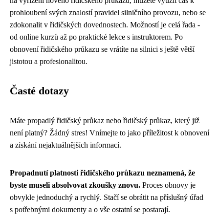
na vyřízení nového řidičského průkazu, můžete využít čas k
prohloubení svých znalostí pravidel silničního provozu, nebo se
zdokonalit v řidičských dovednostech. Možností je celá řada -
od online kurzů až po praktické lekce s instruktorem. Po
obnovení řidičského průkazu se vrátíte na silnici s ještě větší
jistotou a profesionalitou.
Časté dotazy
Máte propadlý řidičský průkaz nebo řidičský průkaz, který již
není platný? Žádný stres! Vnímejte to jako příležitost k obnovení
a získání nejaktuálnějších informací.
Propadnutí platnosti řidičského průkazu neznamená, že
byste museli absolvovat zkoušky znovu.
Proces obnovy je
obvykle jednoduchý a rychlý. Stačí se obrátit na příslušný úřad
s potřebnými dokumenty a o vše ostatní se postarají.