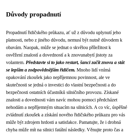
Důvody propadnutí
Propadnutí řidičského průkazu, ať už z důvodu uplynutí jeho
platnosti, nebo z jiného důvodu, nemusí být nutně důvodem k
obavám. Naopak, může se jednat o skvělou příležitost k
osvěžení znalostí a dovedností a k znovunabytí jistoty za
volantem.
Představte si to jako restart, šanci začít znovu a stát
se lepším a zodpovědnějším řidičem.
Mnoho lidí vnímá
opakování zkoušek jako nepříjemnou povinnost, ale ve
skutečnosti se jedná o investici do vlastní bezpečnosti a do
bezpečnosti ostatních účastníků silničního provozu. Získané
znalosti a dovednosti vám navíc mohou pomoci předcházet
nehodám a nepříjemným situacím na silnicích. A co víc, úspěšné
zvládnutí zkoušek a získání nového řidičského průkazu pro vás
může být zdrojem hrdosti a satisfakce. Pamatujte, že i drobná
chyba může mít na silnici fatální následky. Věnujte proto čas a