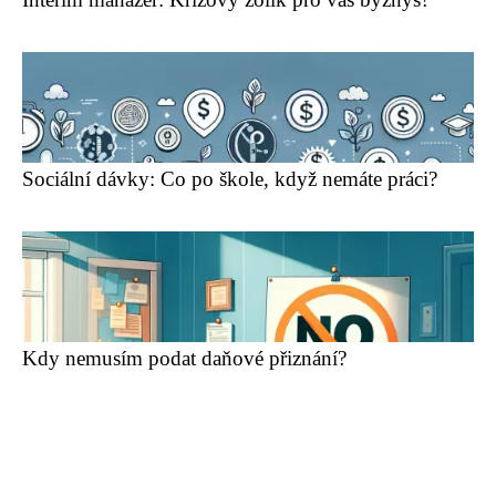
Sociální dávky: Co po škole, když nemáte práci?
Kdy nemusím podat daňové přiznání?