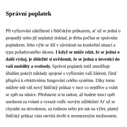
Správní poplatek
Při vyřizování záležitostí s řidičským průkazem, ať už se jedná o
propadlý nebo již neplatný doklad, je třeba počítat se správním
poplatkem. Jeho výše se liší v závislosti na konkrétní situaci a
typu požadovaného úkonu.
I když se může zdát, že se jedná o
další výdaj, je důležité si uvědomit, že se jedná o investici do
vaší mobility a svobody.
Správní poplatek totiž umožňuje
úřadům pokrýt náklady spojené s vyřízením vaší žádosti, čímž
přispívá k efektivnímu fungování celého systému. Díky tomu
můžete mít váš nový řidičský průkaz v ruce co nejdříve a vrátit
se zpět na silnice. Představte si tu radost, až budete moci opět
usednout za volant a vyrazit vstříc novým zážitkům! Ať už se
chystáte na dovolenou, za rodinou nebo jen tak na výlet, platný
řidičský průkaz vám otevírá dveře k neomezeným možnostem.