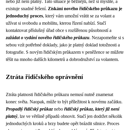
nebo již není platný. Tato situace je běžnější, než si myslíte, a
existuje snadné řešení.
Získání nového řidičského průkazu je
jednoduchý proces
, který vám umožní vrátit se za volant a
užívat si svobodu a mobilitu, kterou řízení nabízí. Stačí
kontaktovat příslušný úřad obce s rozšířenou působností a
zažádat o vydání nového řidičského průkazu
. Nezapomeňte si s
sebou vzít potřebné doklady, jako je platný doklad totožnosti a
fotografie. S novým řidičským průkazem v peněžence se můžete
těšit na mnoho dalších kilometrů a dobrodružství za volantem.
Ztráta řidičského oprávnění
Ztráta platnosti řidičského průkazu nemusí nutně znamenat
konec světa. Naopak, může to být příležitost k novému začátku.
Propadlý řidičský průkaz
nebo
řidičský průkaz, který již není
platný
, lze ve většině případů obnovit. Stačí jen dodržet několik
jednoduchých kroků a brzy budete opět brázdit silnice. Proces