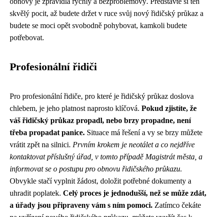
obnovy je zpravidla rychlý a bezproblémový. Představte si ten
skvělý pocit, až budete držet v ruce svůj nový řidičský průkaz a
budete se moci opět svobodně pohybovat, kamkoli budete
potřebovat.
Profesionální řidiči
Pro profesionální řidiče, pro které je řidičský průkaz doslova
chlebem, je jeho platnost naprosto klíčová.
Pokud zjistíte, že
váš řidičský průkaz propadl, nebo brzy propadne, není
třeba propadat panice.
Situace má řešení a vy se brzy můžete
vrátit zpět na silnici.
Prvním krokem je neotálet a co nejdříve
kontaktovat příslušný úřad, v tomto případě Magistrát města, a
informovat se o postupu pro obnovu řidičského průkazu.
Obvykle stačí vyplnit žádost, doložit potřebné dokumenty a
uhradit poplatek.
Celý proces je jednodušší, než se může zdát,
a úřady jsou připraveny vám s ním pomoci.
Zatímco čekáte