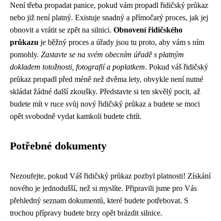
Není třeba propadat panice, pokud vám propadl řidičský průkaz
nebo již není platný. Existuje snadný a přímočarý proces, jak jej
obnovit a vrátit se zpět na silnici.
Obnovení řidičského
průkazu
je běžný proces a úřady jsou tu proto, aby vám s ním
pomohly.
Zastavte se na svém obecním úřadě s platným
dokladem totožnosti, fotografií a poplatkem
. Pokud váš řidičský
průkaz propadl před méně než dvěma lety, obvykle není nutné
skládat žádné další zkoušky. Představte si ten skvělý pocit, až
budete mít v ruce svůj nový řidičský průkaz a budete se moci
opět svobodně vydat kamkoli budete chtít.
Potřebné dokumenty
Nezoufejte, pokud Váš řidičský průkaz pozbyl platnosti! Získání
nového je jednodušší, než si myslíte. Připravili jsme pro Vás
přehledný seznam dokumentů, které budete potřebovat. S
trochou přípravy budete brzy opět brázdit silnice.