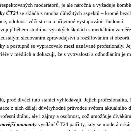
respektovaných moderátorů, je ale náročná a vyžaduje kombi
rky ČT24
se skládá z mnoha důležitých aspektů – kromě bezc
zace, odolnost vůči stresu a příjemné vystupování. Budoucí
osvojují během studií na vysokých školách s mediálním zaměř
neustálým sledováním zpravodajství a rozšiřováním si obzorů.
 a postupně se vypracovalo mezi uznávané profesionály. Je
ariéře v médiích a dokazují, že s vytrvalostí a odhodláním je 
roč diváci tuto stanici vyhledávají. Jejich profesionalita, 
ormace z nich dělají důvěryhodné průvodce světem aktuálního d
 profesní dráhu, ale i zájmy a osobnost, což umožňuje diváků
ímavější momenty
vysílání ČT24 patří ty, kdy se moderátorká