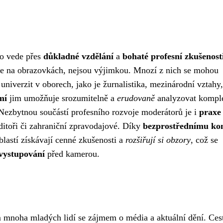
to vede přes
důkladné vzdělání
a
bohaté profesní zkušenost
e na obrazovkách, nejsou výjimkou. Mnozí z nich se mohou
 univerzit v oborech, jako je žurnalistika, mezinárodní vztahy,
mí
jim umožňuje srozumitelně a
erudovaně
analyzovat kompl
 Nezbytnou součástí profesního rozvoje moderátorů je i
praxe
editoři či zahraniční zpravodajové. Díky
bezprostřednímu ko
lastí získávají cenné zkušenosti a
rozšiřují si obzory
, což se
vystupování
před kamerou.
nem mnoha mladých lidí se zájmem o média a aktuální dění. Ces