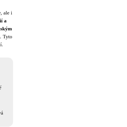
 ale i
í a
idským
.
Tyto
í.
é
vá