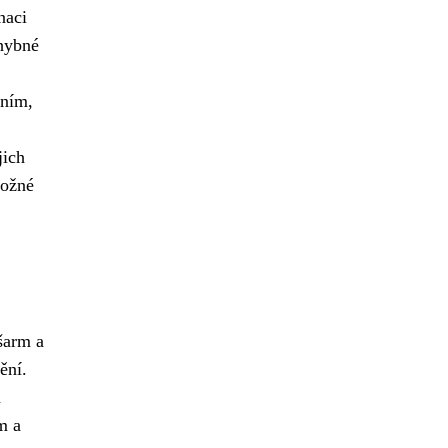
naci
hybné
ením,
jich
možné
šarm a
ění.
m
m a