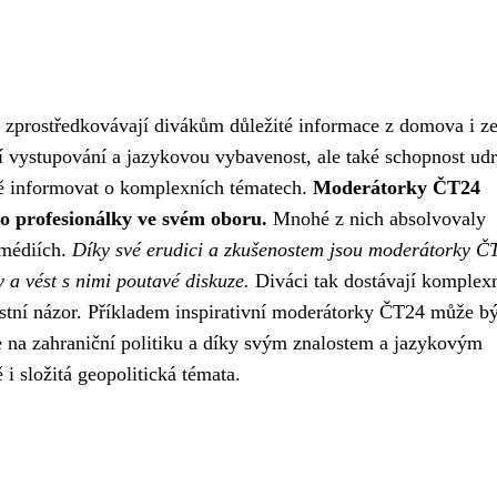
 zprostředkovávají divákům důležité informace z domova i z
í vystupování a jazykovou vybavenost, ale také schopnost udr
ně informovat o komplexních tématech.
Moderátorky ČT24
o profesionálky ve svém oboru.
Mnohé z nich absolvovaly
 médiích.
Díky své erudici a zkušenostem jsou moderátorky Č
 a vést s nimi poutavé diskuze.
Diváci tak dostávají komplex
astní názor. Příkladem inspirativní moderátorky ČT24 může bý
je na zahraniční politiku a díky svým znalostem a jazykovým
 složitá geopolitická témata.