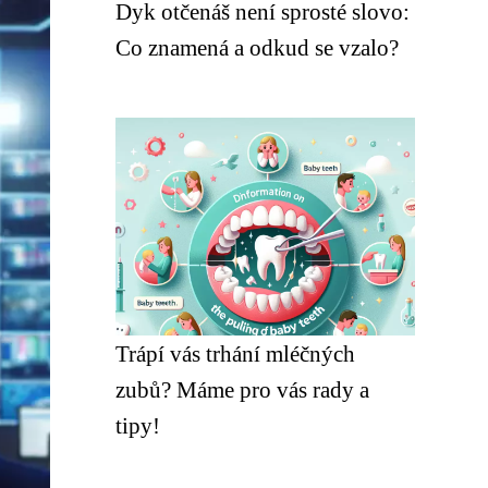
Dyk otčenáš není sprosté slovo:
Co znamená a odkud se vzalo?
Trápí vás trhání mléčných
zubů? Máme pro vás rady a
tipy!