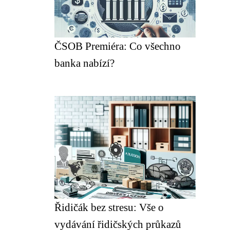
ČSOB Premiéra: Co všechno
banka nabízí?
Řidičák bez stresu: Vše o
vydávání řidičských průkazů