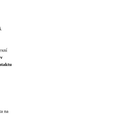
i
.
exní
 v
ntaktu
ta na