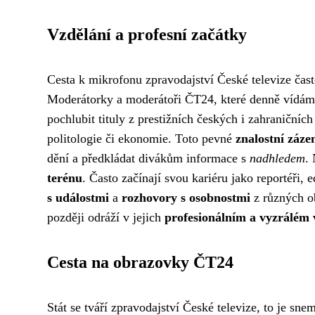
Vzdělání a profesní začátky
Cesta k mikrofonu zpravodajství České televize čas
Moderátorky a moderátoři ČT24, které denně vídám
pochlubit tituly z prestižních českých i zahraničních
politologie či ekonomie. Toto pevné
znalostní záze
dění a předkládat divákům informace s
nadhledem
.
terénu
. Často začínají svou kariéru jako reportéři, 
s událostmi
a
rozhovory s osobnostmi
z různých ob
později odráží v jejich
profesionálním a vyzrálém 
Cesta na obrazovky ČT24
Stát se tváří zpravodajství České televize, to je s