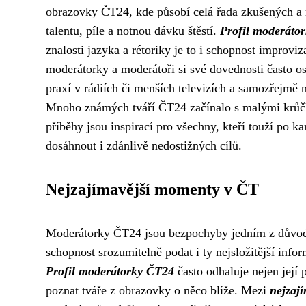
obrazovky ČT24, kde působí celá řada zkušených a 
talentu, píle a notnou dávku štěstí.
Profil moderáto
znalosti jazyka a rétoriky je to i schopnost improvi
moderátorky a moderátoři si své dovednosti často 
praxí v rádiích či menších televizích a samozřejmě 
Mnoho známých tváří ČT24 začínalo s malými krůčky
příběhy jsou inspirací pro všechny, kteří touží po k
dosáhnout i zdánlivě nedostižných cílů.
Nejzajímavější momenty v ČT
Moderátorky ČT24 jsou bezpochyby jedním z důvodů, p
schopnost srozumitelně podat i ty nejsložitější inf
Profil moderátorky ČT24
často odhaluje nejen její
poznat tváře z obrazovky o něco blíže. Mezi
nejzaj