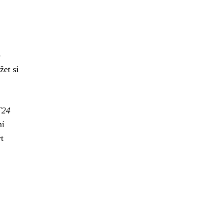
e
žet si
T24
ní
t