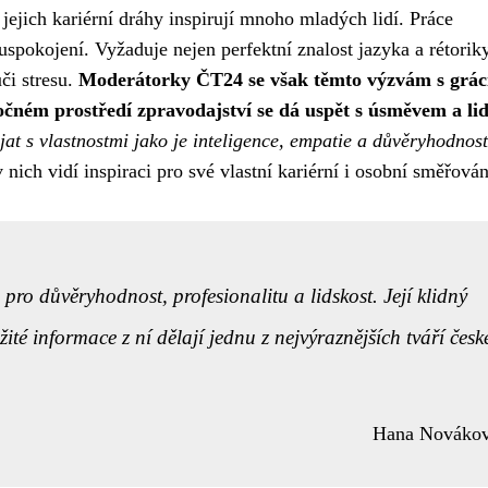
ejich kariérní dráhy inspirují mnoho mladých lidí. Práce
spokojení. Vyžaduje nejen perfektní znalost jazyka a rétoriky,
či stresu.
Moderátorky ČT24 se však těmto výzvám s gráci
áročném prostředí zpravodajství se dá uspět s úsměvem a l
jat s vlastnostmi jako je inteligence, empatie a důvěryhodnost
ich vidí inspiraci pro své vlastní kariérní i osobní směřován
 důvěryhodnost, profesionalitu a lidskost. Její klidný
ité informace z ní dělají jednu z nejvýraznějších tváří česk
Hana Nováko