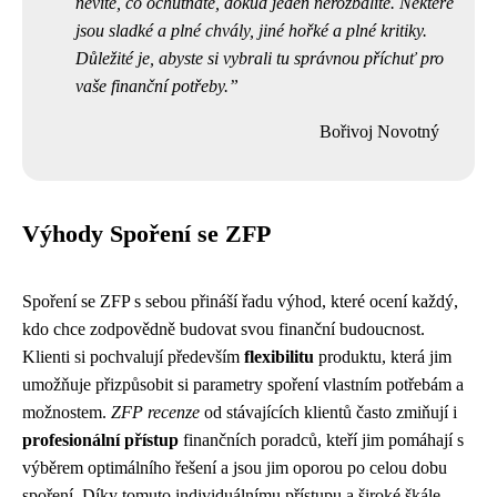
nevíte, co ochutnáte, dokud jeden nerozbalíte. Některé
jsou sladké a plné chvály, jiné hořké a plné kritiky.
Důležité je, abyste si vybrali tu správnou příchuť pro
vaše finanční potřeby.
Bořivoj Novotný
Výhody Spoření se ZFP
Spoření se ZFP s sebou přináší řadu výhod, které ocení každý,
kdo chce zodpovědně budovat svou finanční budoucnost.
Klienti si pochvalují především
flexibilitu
produktu, která jim
umožňuje přizpůsobit si parametry spoření vlastním potřebám a
možnostem.
ZFP recenze
od stávajících klientů často zmiňují i
profesionální přístup
finančních poradců, kteří jim pomáhají s
výběrem optimálního řešení a jsou jim oporou po celou dobu
spoření. Díky tomuto individuálnímu přístupu a široké škále