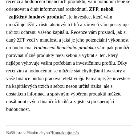
recenzí a hodnocení finančních produktů, vám pomohou lépe se
orientovat a činit informovaná rozhodnutí.
ZFP, neboli
"zajištěný fondový produkt"
, je investice, která vám
umožňuje těžit z růstu akciových trhů a zároveň vám poskytuje
určitou ochranu vašeho kapitálu. Recenze vám prozradí, jak si
daný ZFP vedl v minulosti a jaká je jeho potenciální výkonnost
do budoucna.
Hodnocení finančního produktu
vám pak pomůže
porovnat různé produkty mezi sebou a vybrat si ten, který
nejlépe vyhovuje vašim potřebám a investičnímu profilu. Díky
recenzím a hodnocením se můžete stát chytřejšími investory a
vaše finance budou pracovat efektivněji. Pamatujte, že investice
na kapitálových trzích s sebou nesou určitá rizika, ale s
dostatkem informací a správným výběrem produktů můžete
dosáhnout svých finančních cílů a zajistit si prosperující
budoucnost.
Našli jste v článku chybu?
Kontaktujte nás