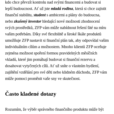
kdo chce převzít kontrolu nad svými financemi a budovat si
lepší budoucnost. Ať už jste
mladá rodina
, která si chce zajistit
finanční stabilitu,
student
s ambicemi a plány do budoucna,
nebo
zkušený investor
hledající nové možnosti zhodnocení
svých prostředků, ZFP vám může nabídnout řešení šité na míru
vašim potřebám. Díky své flexibilitě a široké škále produktů
umožňuje ZFP nastavit si finanční plán tak, aby odpovídal vašim
individuálním cílům a možnostem. Mnoho klientů ZFP oceňuje
zejména možnost spoření formou pravidelných měsíčních
vkladů, které jim pomáhají budovat si finanční rezervu a
dosahovat vytyčených cílů. Ať už sníte o vlastním bydlení,
zajištění vzdělání pro své děti nebo klidném důchodu, ZFP vám
může pomoci proměnit vaše sny ve skutečnost.
Často kladené dotazy
Rozumím, že výběr správného finančního produktu může být