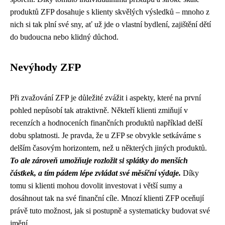
produktů ZFP dosahuje s klienty skvělých výsledků – mnoho z
nich si tak plní své sny, ať už jde o vlastní bydlení, zajištění dětí
do budoucna nebo klidný důchod.
Nevýhody ZFP
Při zvažování ZFP je důležité zvážit i aspekty, které na první
pohled nepůsobí tak atraktivně. Někteří klienti zmiňují v
recenzích a hodnoceních finančních produktů například delší
dobu splatnosti. Je pravda, že u ZFP se obvykle setkáváme s
delším časovým horizontem, než u některých jiných produktů.
To ale zároveň umožňuje rozložit si splátky do menších
částkek, a tím pádem lépe zvládat své měsíční výdaje.
Díky
tomu si klienti mohou dovolit investovat i větší sumy a
dosáhnout tak na své finanční cíle. Mnozí klienti ZFP oceňují
právě tuto možnost, jak si postupně a systematicky budovat své
jmění.