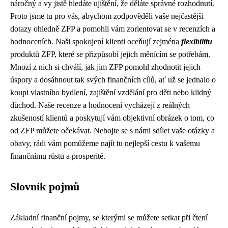
náročný a vy jistě hledáte ujištění, že děláte správné rozhodnutí.
Proto jsme tu pro vás, abychom zodpověděli vaše nejčastější
dotazy ohledně ZFP a pomohli vám zorientovat se v recenzích a
hodnoceních. Naši spokojení klienti oceňují zejména
flexibilitu
produktů ZFP, které se přizpůsobí jejich měnícím se potřebám.
Mnozí z nich si chválí, jak jim ZFP pomohl zhodnotit jejich
úspory a dosáhnout tak svých finančních cílů, ať už se jednalo o
koupi vlastního bydlení, zajištění vzdělání pro děti nebo klidný
důchod. Naše recenze a hodnocení vycházejí z reálných
zkušeností klientů a poskytují vám objektivní obrázek o tom, co
od ZFP můžete očekávat. Nebojte se s námi sdílet vaše otázky a
obavy, rádi vám pomůžeme najít tu nejlepší cestu k vašemu
finančnímu růstu a prosperitě.
Slovník pojmů
Základní finanční pojmy, se kterými se můžete setkat při čtení