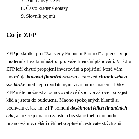
Alternativy k ZFP
Často kladené dotazy
Slovník pojmů
Co je ZFP
ZFP je zkratka pro "Zajištěný Finanční Produkt" a představuje
moderní a flexibilní nástroj pro vaše finanční plánování. V jádru
ZFP leží chytré propojení investování a pojištění, které vám
umožňuje
budovat finanční rezervu
a zároveň
chránit sebe a
své blízké
před nepředvídatelnými životními situacemi. Díky
ZFP máte možnost zhodnocovat své úspory a zároveň si zajistit
klid a jistotu do budoucna. Mnoho spokojených klientů si
pochvaluje, jak jim ZFP pomohl
dosáhnout jejich finančních
cílů
, ať už se jednalo o zajištění bezstarostného důchodu,
financování vzdělání dětí nebo splnění cestovatelských snů.