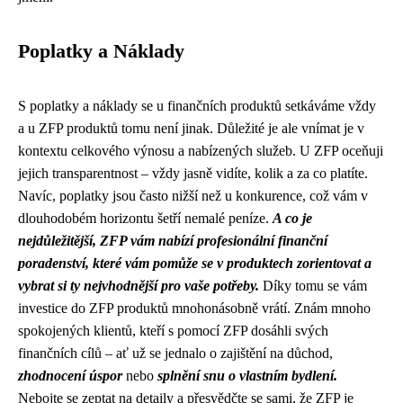
Poplatky a Náklady
S poplatky a náklady se u finančních produktů setkáváme vždy
a u ZFP produktů tomu není jinak. Důležité je ale vnímat je v
kontextu celkového výnosu a nabízených služeb. U ZFP oceňuji
jejich transparentnost – vždy jasně vidíte, kolik a za co platíte.
Navíc, poplatky jsou často nižší než u konkurence, což vám v
dlouhodobém horizontu šetří nemalé peníze.
A co je
nejdůležitější, ZFP vám nabízí profesionální finanční
poradenství, které vám pomůže se v produktech zorientovat a
vybrat si ty nejvhodnější pro vaše potřeby.
Díky tomu se vám
investice do ZFP produktů mnohonásobně vrátí. Znám mnoho
spokojených klientů, kteří s pomocí ZFP dosáhli svých
finančních cílů – ať už se jednalo o zajištění na důchod,
zhodnocení úspor
nebo
splnění snu o vlastním bydlení.
Nebojte se zeptat na detaily a přesvědčte se sami, že ZFP je