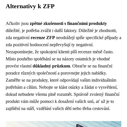
Alternativy k ZFP
Ačkoliv jsou
zpětné zkušenosti s finančními produkty
důležité, je potřeba zvážit i další faktory. Důležité je zhodnotit,
zda negativní
recenze ZFP
neodrážejí spíše specifické případy a
zda pozitivní hodnocení nepřevyšují ty negativní.
Nezapomínejte, že spokojení klienti píší recenze méně často.
Místo pouhého spoléhání se na názory ostatních je vhodné
provést vlastní
důkladný průzkum
. Obraťte se na finanční
poradce různých společností a porovnejte jejich nabídky.
Zaměřte se na produkty, které odpovídají vašim individuálním
potřebám a cílům. Nebojte se klást otázky a žádat o vysvětlení,
dokud nebudete všemu plně rozumět. Správně zvolený finanční
produkt vám může pomoci k dosažení vašich snů, ať už je to
zajištění na stáří, vzdělání vašich dětí nebo třeba cestování.