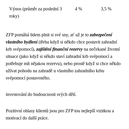
Výnos (průměr za poslední 3
4 %
3,5 %
roky)
ZFP pomáhá lidem plnit si své sny, ať už je to
zabezpečení
vlastního bydlení
(třeba když si někdo chce postavit
zahradní
krb svépomocí
),
zajištění finanční rezervy
na nečekané životní
situace (jako když si někdo staví zahradní krb svépomocí a
potřebuje mít nějakou rezervu), nebo prostě když si chce někdo
užívat pohodu na zahradě u vlastního zahradního krbu
svépomocí postaveného.
investování do budoucnosti svých dětí.
Pozitivní ohlasy klientů jsou pro ZFP tou nejlepší vizitkou a
motivací do další práce.