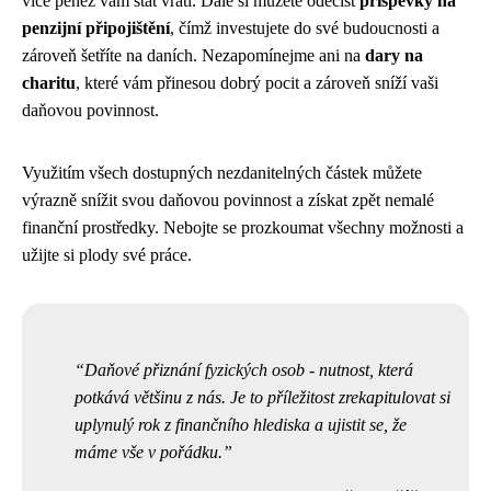
více peněz vám stát vrátí. Dále si můžete odečíst
příspěvky na
penzijní připojištění
, čímž investujete do své budoucnosti a
zároveň šetříte na daních. Nezapomínejme ani na
dary na
charitu
, které vám přinesou dobrý pocit a zároveň sníží vaši
daňovou povinnost.
Využitím všech dostupných nezdanitelných částek můžete
výrazně snížit svou daňovou povinnost a získat zpět nemalé
finanční prostředky. Nebojte se prozkoumat všechny možnosti a
užijte si plody své práce.
Daňové přiznání fyzických osob - nutnost, která
potkává většinu z nás. Je to příležitost zrekapitulovat si
uplynulý rok z finančního hlediska a ujistit se, že
máme vše v pořádku.