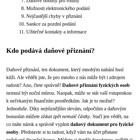
Daňové bonusy pro rodiny
Možnosti elektronického podání
Nejčastější chyby v přiznání
Sankce za pozdní podání
Užitečné kontakty a informace
Kdo podává daňové přiznání?
Daňové přiznání, ten dokument, který mnohým nahání husí
kůži. Ale věděli jste, že pro mnoho z nás může být i zdrojem
radosti? Ano, čtete správně!
Daňové přiznání fyzických osob
nemusí být noční můrou. Naopak, může se stát vaší vstupenkou
k nečekaným finančním prostředkům. Jak je to možné?
Jednoduše. Díky nejrůznějším slevám, odpočtům a daňovým
bonusům můžete
získat zpět nemalé částky
. Stačí jen vědět, na
co máte nárok a správně vyplnit
daňový dokument pro fyzické
osoby
. Představte si tu radost, když vám na účet přistane
nečekaný finanční bonus. Můžete si dopřát dovolenou, pořídit si