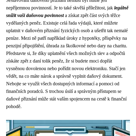
Sestavování daňového přiznání nemusí být nutně jen
nepříjemnou povinností. Je to také skvělá příležitost, jak
legálně
snížit vaši daňovou povinnost
a získat zpět část svých těžce
vydělaných peněz. Existuje celá řada výdajů, které můžete
uplatnit v daňovém přiznání fyzických osob a ušetřit tak nemalé
peníze. Mezi ně patří například úroky z hypotéky, příspěvky na
penzijní připojištění, úhrada za školkovné nebo dary na charitu.
Představte si, že díky uplatnění všech možných slev a odpočtů
získáte zpět z daní tolik peněz, že si budete moci dopřát
vysněnou dovolenou nebo pořídit novou elektroniku. Stačí jen
vědět, na co máte nárok a správně vyplnit daňový dokument.
Nebojte se využít všech dostupných informací a pomoci od
finančních poradců. S trochou úsilí a správným přístupem se
daňové přiznání může stát vaším spojencem na cestě k finanční
pohodě.