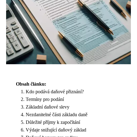
Obsah článku:
Kdo podává daňové přiznání?
Termíny pro podání
Základní daňové slevy
Nezdanitelné části základu daně
Důležité příjmy k započítání
Výdaje snižující daňový základ