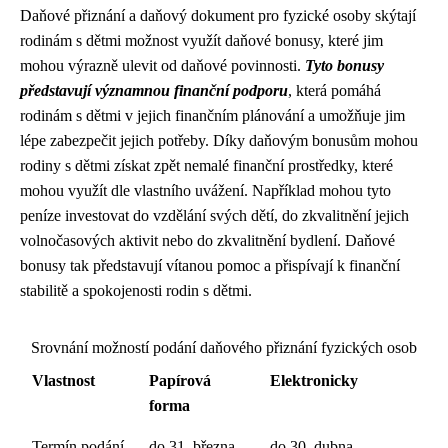
Daňové přiznání a daňový dokument pro fyzické osoby skýtají
rodinám s dětmi možnost využít daňové bonusy, které jim
mohou výrazně ulevit od daňové povinnosti.
Tyto bonusy
představují významnou finanční podporu
, která pomáhá
rodinám s dětmi v jejich finančním plánování a umožňuje jim
lépe zabezpečit jejich potřeby. Díky daňovým bonusům mohou
rodiny s dětmi získat zpět nemalé finanční prostředky, které
mohou využít dle vlastního uvážení. Například mohou tyto
peníze investovat do vzdělání svých dětí, do zkvalitnění jejich
volnočasových aktivit nebo do zkvalitnění bydlení. Daňové
bonusy tak představují vítanou pomoc a přispívají k finanční
stabilitě a spokojenosti rodin s dětmi.
Srovnání možností podání daňového přiznání fyzických osob
Vlastnost
Papírová
Elektronicky
forma
Termín podání
do 31. března
do 30. dubna