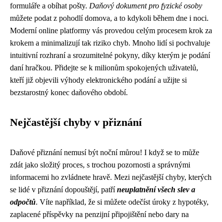
formuláře a obíhat pošty.
Daňový dokument pro fyzické osoby
můžete podat z pohodlí domova, a to kdykoli během dne i noci.
Moderní online platformy vás provedou celým procesem krok za
krokem a minimalizují tak riziko chyb. Mnoho lidí si pochvaluje
intuitivní rozhraní a srozumitelné pokyny, díky kterým je podání
daní hračkou. Přidejte se k milionům spokojených uživatelů,
kteří již objevili výhody elektronického podání a užijte si
bezstarostný konec daňového období.
Nejčastější chyby v přiznání
Daňové přiznání nemusí být noční můrou! I když se to může
zdát jako složitý proces, s trochou pozornosti a správnými
informacemi ho zvládnete hravě. Mezi nejčastější chyby, kterých
se lidé v přiznání dopouštějí, patří
neuplatnění všech slev a
odpočtů
. Víte například, že si můžete odečíst úroky z hypotéky,
zaplacené příspěvky na penzijní připojištění nebo dary na