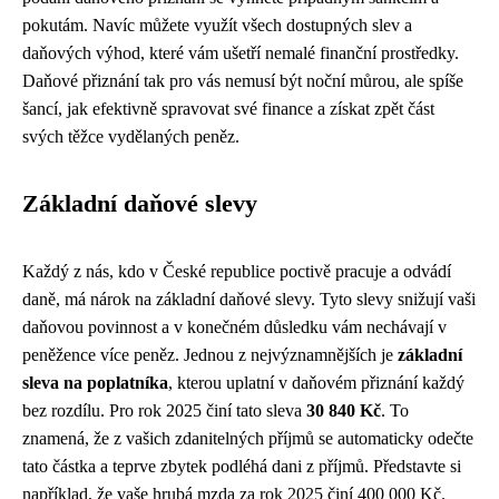
pokutám. Navíc můžete využít všech dostupných slev a
daňových výhod, které vám ušetří nemalé finanční prostředky.
Daňové přiznání tak pro vás nemusí být noční můrou, ale spíše
šancí, jak efektivně spravovat své finance a získat zpět část
svých těžce vydělaných peněz.
Základní daňové slevy
Každý z nás, kdo v České republice poctivě pracuje a odvádí
daně, má nárok na základní daňové slevy. Tyto slevy snižují vaši
daňovou povinnost a v konečném důsledku vám nechávají v
peněžence více peněz. Jednou z nejvýznamnějších je
základní
sleva na poplatníka
, kterou uplatní v daňovém přiznání každý
bez rozdílu. Pro rok 2025 činí tato sleva
30 840 Kč
. To
znamená, že z vašich zdanitelných příjmů se automaticky odečte
tato částka a teprve zbytek podléhá dani z příjmů. Představte si
například, že vaše hrubá mzda za rok 2025 činí 400 000 Kč.