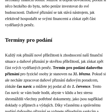
něco hezkého do bytu, nebo peníze investovat do své
budoucnosti. Daňové přiznání se tak stává nástrojem, jak
efektivně hospodařit se svými financemi a získat zpět část
vydělaných peněz.
Termíny pro podání
Každý rok přináší nové příležitosti k zhodnocení naší finanční
situace a daňové přiznání je skvělou příležitostí, jak získat zpět
část svých vydělaných peněz.
Termín pro podání daňového
přiznání
pro fyzické osoby je stanoven na
31. března
. Pokud si
ale necháte zpracovat daňové přiznání daňovým poradcem,
získáte
čas navíc
a můžete jej podat až do
1. července
. Tento
čas navíc se vám bude hodit, abyste v klidu a bez stresu
shromáždili všechny potřebné dokumenty, jako jsou například
doklady o příjmech a výdajích. Díky včasnému a správnému
podání daňového přiznání se vyhnete případným sankcím a