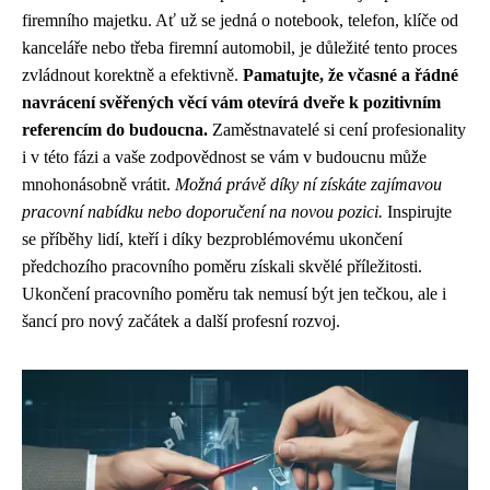
firemního majetku. Ať už se jedná o notebook, telefon, klíče od
kanceláře nebo třeba firemní automobil, je důležité tento proces
zvládnout korektně a efektivně.
Pamatujte, že včasné a řádné
navrácení svěřených věcí vám otevírá dveře k pozitivním
referencím do budoucna.
Zaměstnavatelé si cení profesionality
i v této fázi a vaše zodpovědnost se vám v budoucnu může
mnohonásobně vrátit.
Možná právě díky ní získáte zajímavou
pracovní nabídku nebo doporučení na novou pozici.
Inspirujte
se příběhy lidí, kteří i díky bezproblémovému ukončení
předchozího pracovního poměru získali skvělé příležitosti.
Ukončení pracovního poměru tak nemusí být jen tečkou, ale i
šancí pro nový začátek a další profesní rozvoj.