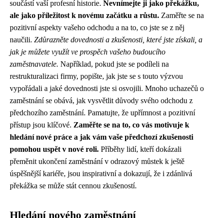
součástí vaší profesní historie.
Nevnímejte ji jako překážku,
ale jako příležitost k novému začátku a růstu.
Zaměřte se na
pozitivní aspekty vašeho odchodu a na to, co jste se z něj
naučili.
Zdůrazněte dovednosti a zkušenosti, které jste získali, a
jak je můžete využít ve prospěch vašeho budoucího
zaměstnavatele.
Například, pokud jste se podíleli na
restrukturalizaci firmy, popište, jak jste se s touto výzvou
vypořádali a jaké dovednosti jste si osvojili. Mnoho uchazečů o
zaměstnání se obává, jak vysvětlit důvody svého odchodu z
předchozího zaměstnání. Pamatujte, že upřímnost a pozitivní
přístup jsou klíčové.
Zaměřte se na to, co vás motivuje k
hledání nové práce a jak vám vaše předchozí zkušenosti
pomohou uspět v nové roli.
Příběhy lidí, kteří dokázali
přeměnit ukončení zaměstnání v odrazový můstek k ještě
úspěšnější kariéře, jsou inspirativní a dokazují, že i zdánlivá
překážka se může stát cennou zkušeností.
Hledání nového zaměstnání