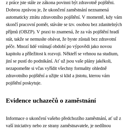
z práce jste stále ze zákona povinni být zdravotně pojištěni.
Dobrou zprávou je, že ukončení zaměstnání neznamená
automaticky ztrátu zdravotního pojištění. V momentě, kdy vám
skončí pracovní poměr, stáváte se tzv. osobou bez zdanitelných
příjmů (OBZP). V praxi to znamená, že za vás pojištění hradí
stát, takže se nemusíte obávat, že byste zůstali bez zdravotní
péče. Mnozí lidé vnímají období po výpovědi jako novou
kapitolu a příležitost k rozvoji. Někteří se vrhnou na studium,
jiní se pustí do podnikání. Ať už jsou vaše plány jakékoli,
nezapomeňte si včas vyřídit všechny formality ohledně
zdravotního pojištění a užijte si klid a jistotu, kterou vám
pojištění poskytuje.
Evidence uchazečů o zaměstnání
Informace o ukončení vašeho předchozího zaměstnání, ať už z
vaší iniciativy nebo ze strany zaměstnavatele, je nedílnou