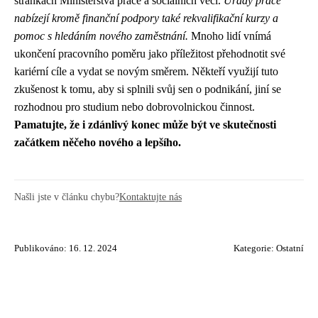
stránkách Ministerstva práce a sociálních věcí.
Úřady práce
nabízejí kromě finanční podpory také rekvalifikační kurzy a
pomoc s hledáním nového zaměstnání.
Mnoho lidí vnímá
ukončení pracovního poměru jako příležitost přehodnotit své
kariérní cíle a vydat se novým směrem. Někteří využijí tuto
zkušenost k tomu, aby si splnili svůj sen o podnikání, jiní se
rozhodnou pro studium nebo dobrovolnickou činnost.
Pamatujte, že i zdánlivý konec může být ve skutečnosti
začátkem něčeho nového a lepšího.
Našli jste v článku chybu?
Kontaktujte nás
Publikováno: 16. 12. 2024
Kategorie:
Ostatní