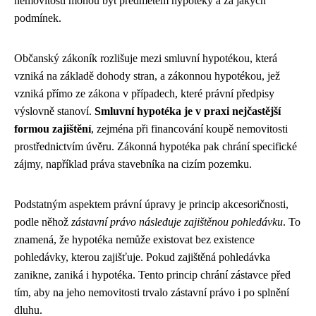
nemovitosti mohou být předmětem hypotéky a za jakých
podmínek.
Občanský zákoník rozlišuje mezi smluvní hypotékou, která
vzniká na základě dohody stran, a zákonnou hypotékou, jež
vzniká přímo ze zákona v případech, které právní předpisy
výslovně stanoví.
Smluvní hypotéka je v praxi nejčastější
formou zajištění
, zejména při financování koupě nemovitosti
prostřednictvím úvěru. Zákonná hypotéka pak chrání specifické
zájmy, například práva stavebníka na cizím pozemku.
Podstatným aspektem právní úpravy je princip akcesoričnosti,
podle něhož
zástavní právo následuje zajištěnou pohledávku
. To
znamená, že hypotéka nemůže existovat bez existence
pohledávky, kterou zajišťuje. Pokud zajištěná pohledávka
zanikne, zaniká i hypotéka. Tento princip chrání zástavce před
tím, aby na jeho nemovitosti trvalo zástavní právo i po splnění
dluhu.