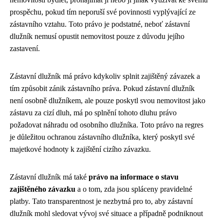
prospěchu, pokud tím neporuší své povinnosti vyplývající ze
zástavního vztahu. Toto právo je podstatné, neboť zástavní
dlužník nemusí opustit nemovitost pouze z důvodu jejího
zastavení.
Zástavní dlužník má právo kdykoliv splnit zajištěný závazek a
tím způsobit zánik zástavního práva. Pokud zástavní dlužník
není osobně dlužníkem, ale pouze poskytl svou nemovitost jako
zástavu za cizí dluh, má po splnění tohoto dluhu právo
požadovat náhradu od osobního dlužníka. Toto právo na regres
je důležitou ochranou zástavního dlužníka, který poskytl své
majetkové hodnoty k zajištění cizího závazku.
Zástavní dlužník má také
právo na informace o stavu
zajištěného závazku
a o tom, zda jsou spláceny pravidelné
platby. Tato transparentnost je nezbytná pro to, aby zástavní
dlužník mohl sledovat vývoj své situace a případně podniknout