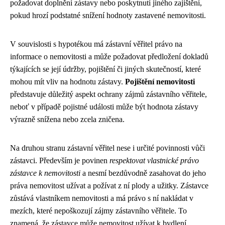
požadovat doplnění zástavy nebo poskytnutí jiného zajištění,
pokud hrozí podstatné snížení hodnoty zastavené nemovitosti.
V souvislosti s hypotékou má zástavní věřitel právo na
informace o nemovitosti a může požadovat předložení dokladů
týkajících se její údržby, pojištění či jiných skutečností, které
mohou mít vliv na hodnotu zástavy.
Pojištění nemovitosti
představuje důležitý aspekt ochrany zájmů zástavního věřitele,
neboť v případě pojistné události může být hodnota zástavy
výrazně snížena nebo zcela zničena.
Na druhou stranu zástavní věřitel nese i určité povinnosti vůči
zástavci. Především je povinen
respektovat vlastnické právo
zástavce k nemovitosti
a nesmí bezdůvodně zasahovat do jeho
práva nemovitost užívat a požívat z ní plody a užitky. Zástavce
zůstává vlastníkem nemovitosti a má právo s ní nakládat v
mezích, které nepoškozují zájmy zástavního věřitele. To
znamená, že zástavce může nemovitost užívat k bydlení,