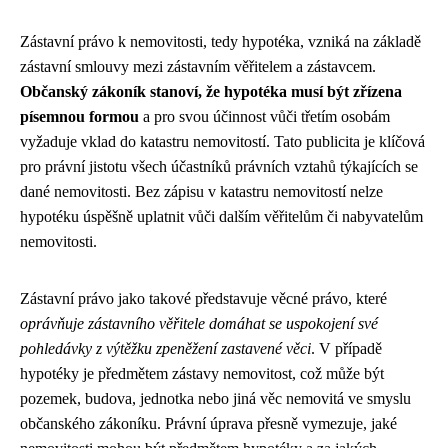
Zástavní právo k nemovitosti, tedy hypotéka, vzniká na základě
zástavní smlouvy mezi zástavním věřitelem a zástavcem.
Občanský zákoník stanoví, že hypotéka musí být zřízena
písemnou formou
a pro svou účinnost vůči třetím osobám
vyžaduje vklad do katastru nemovitostí. Tato publicita je klíčová
pro právní jistotu všech účastníků právních vztahů týkajících se
dané nemovitosti. Bez zápisu v katastru nemovitostí nelze
hypotéku úspěšně uplatnit vůči dalším věřitelům či nabyvatelům
nemovitosti.
Zástavní právo jako takové představuje věcné právo, které
oprávňuje zástavního věřitele domáhat se uspokojení své
pohledávky z výtěžku zpeněžení zastavené věci
. V případě
hypotéky je předmětem zástavy nemovitost, což může být
pozemek, budova, jednotka nebo jiná věc nemovitá ve smyslu
občanského zákoníku. Právní úprava přesně vymezuje, jaké