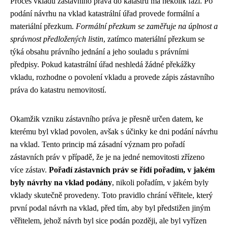
Proces vkladu zástavního práva do katastru má několik fází. Po
podání návrhu na vklad katastrální úřad provede formální a
materiální přezkum.
Formální přezkum se zaměřuje na úplnost a
správnost předložených listin
, zatímco materiální přezkum se
týká obsahu právního jednání a jeho souladu s právními
předpisy. Pokud katastrální úřad neshledá žádné překážky
vkladu, rozhodne o povolení vkladu a provede zápis zástavního
práva do katastru nemovitostí.
Okamžik vzniku zástavního práva je přesně určen datem, ke
kterému byl vklad povolen, avšak s účinky ke dni podání návrhu
na vklad. Tento princip má zásadní význam pro pořadí
zástavních práv v případě, že je na jedné nemovitosti zřízeno
více zástav.
Pořadí zástavních práv se řídí pořadím, v jakém
byly návrhy na vklad podány
, nikoli pořadím, v jakém byly
vklady skutečně provedeny. Toto pravidlo chrání věřitele, který
první podal návrh na vklad, před tím, aby byl předstižen jiným
věřitelem, jehož návrh byl sice podán později, ale byl vyřízen