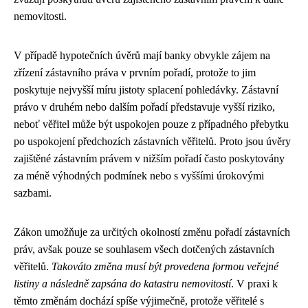
nemovitosti.
V případě hypotečních úvěrů mají banky obvykle zájem na
zřízení zástavního práva v prvním pořadí, protože to jim
poskytuje nejvyšší míru jistoty splacení pohledávky. Zástavní
právo v druhém nebo dalším pořadí představuje vyšší riziko,
neboť věřitel může být uspokojen pouze z případného přebytku
po uspokojení předchozích zástavních věřitelů. Proto jsou úvěry
zajištěné zástavním právem v nižším pořadí často poskytovány
za méně výhodných podmínek nebo s vyššími úrokovými
sazbami.
Zákon umožňuje za určitých okolností změnu pořadí zástavních
práv, avšak pouze se souhlasem všech dotčených zástavních
věřitelů.
Takováto změna musí být provedena formou veřejné
listiny a následně zapsána do katastru nemovitostí
. V praxi k
těmto změnám dochází spíše výjimečně, protože věřitelé s