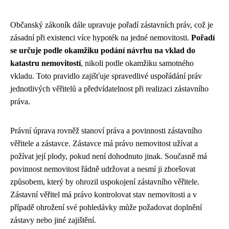
Občanský zákoník dále upravuje pořadí zástavních práv, což je
zásadní při existenci více hypoték na jedné nemovitosti.
Pořadí
se určuje podle okamžiku podání návrhu na vklad do
katastru nemovitostí
, nikoli podle okamžiku samotného
vkladu. Toto pravidlo zajišťuje spravedlivé uspořádání práv
jednotlivých věřitelů a předvídatelnost při realizaci zástavního
práva.
Právní úprava rovněž stanoví práva a povinnosti zástavního
věřitele a zástavce. Zástavce má právo nemovitost užívat a
požívat její plody, pokud není dohodnuto jinak. Současně má
povinnost nemovitost řádně udržovat a nesmí ji zhoršovat
způsobem, který by ohrozil uspokojení zástavního věřitele.
Zástavní věřitel má právo kontrolovat stav nemovitosti a v
případě ohrožení své pohledávky může požadovat doplnění
zástavy nebo jiné zajištění.