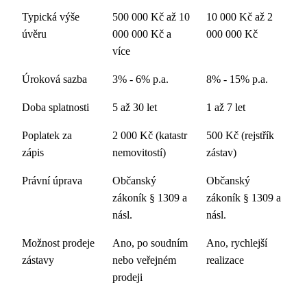
Typická výše
500 000 Kč až 10
10 000 Kč až 2
úvěru
000 000 Kč a
000 000 Kč
více
Úroková sazba
3% - 6% p.a.
8% - 15% p.a.
Doba splatnosti
5 až 30 let
1 až 7 let
Poplatek za
2 000 Kč (katastr
500 Kč (rejstřík
zápis
nemovitostí)
zástav)
Právní úprava
Občanský
Občanský
zákoník § 1309 a
zákoník § 1309 a
násl.
násl.
Možnost prodeje
Ano, po soudním
Ano, rychlejší
zástavy
nebo veřejném
realizace
prodeji