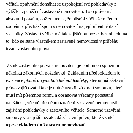
věřiteli oprávnění domáhat se uspokojení své pohledávky z
výtěžku zpeněžení zastavené nemovitosti. Toto právo má
absolutní povahu, což znamená, že působí vůči všem třetím
osobám a přechází spolu s nemovitostí na její případné další
vlastníky. Zástavní věřitel má tak zajištěnou pozici bez ohledu na
to, kdo se stane vlastníkem zastavené nemovitosti v průběhu
trvání zástavního práva.
Vznik zástavního práva k nemovitosti je podmíněn splněním
několika zákonných požadavků. Základním předpokladem je
existence
platné a vymahatelné pohledávky
, kterou má zástavní
právo zajišťovat. Dále je nutné uzavřít zástavní smlouvu, která
musí mít písemnou formu a obsahovat všechny podstatné
náležitosti, včetně přesného označení zastavené nemovitosti,
zajištěné pohledávky a zástavního věřitele. Samotné uzavření
smlouvy však ještě nezakládá zástavní právo, které vzniká
teprve
vkladem do katastru nemovitostí
.