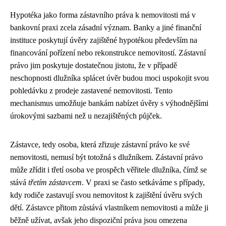
Hypotéka jako forma zástavního práva k nemovitosti má v
bankovní praxi zcela zásadní význam. Banky a jiné finanční
instituce poskytují úvěry zajištěné hypotékou především na
financování pořízení nebo rekonstrukce nemovitostí. Zástavní
právo jim poskytuje dostatečnou jistotu, že v případě
neschopnosti dlužníka splácet úvěr budou moci uspokojit svou
pohledávku z prodeje zastavené nemovitosti. Tento
mechanismus umožňuje bankám nabízet úvěry s výhodnějšími
úrokovými sazbami než u nezajištěných půjček.
Zástavce, tedy osoba, která zřizuje zástavní právo ke své
nemovitosti, nemusí být totožná s dlužníkem. Zástavní právo
může zřídit i třetí osoba ve prospěch věřitele dlužníka, čímž se
stává
třetím zástavcem
. V praxi se často setkáváme s případy,
kdy rodiče zastavují svou nemovitost k zajištění úvěru svých
dětí. Zástavce přitom zůstává vlastníkem nemovitosti a může ji
běžně užívat, avšak jeho dispoziční práva jsou omezena