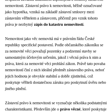
nemovitosti. Zástavní právo k nemovitosti, běžně označované
jako hypotéka, vzniká na základě zástavní smlouvy mezi
zástavním věřitelem a zástavcem, přičemž pro vznik tohoto
práva je nezbytný
zápis do katastru nemovitostí
.
Nemovitost jako věc nemovitá má v právním řádu České
republiky specifické postavení. Podle občanského zákoníku se
za nemovité věci považují pozemky a podzemní stavby se
samostatným účelovým určením, jakož i věcná práva k nim a
práva, která za nemovité věci prohlásí zákon. Právě tato povaha
nemovitostí činí z nich ideální předmět zástavního práva, neboť
jejich hodnota je obvykle stabilní a dobře zjistitelná, což
poskytuje věřiteli dostatečnou záruku pro poskytnutí úvěru nebo
jiného plnění.
Zástavní právo k nemovitosti se vyznačuje několika podstatnými
charakteristikami. Především jde o
právo věcné
, které poskytuje