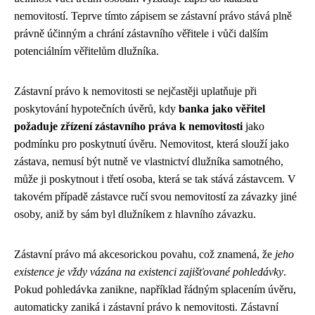
nemovitostí. Teprve tímto zápisem se zástavní právo stává plně
právně účinným a chrání zástavního věřitele i vůči dalším
potenciálním věřitelům dlužníka.
Zástavní právo k nemovitosti se nejčastěji uplatňuje při
poskytování hypotečních úvěrů, kdy
banka jako věřitel
požaduje zřízení zástavního práva k nemovitosti
jako
podmínku pro poskytnutí úvěru. Nemovitost, která slouží jako
zástava, nemusí být nutně ve vlastnictví dlužníka samotného,
může ji poskytnout i třetí osoba, která se tak stává zástavcem. V
takovém případě zástavce ručí svou nemovitostí za závazky jiné
osoby, aniž by sám byl dlužníkem z hlavního závazku.
Zástavní právo má akcesorickou povahu, což znamená, že
jeho
existence je vždy vázána na existenci zajišťované pohledávky
.
Pokud pohledávka zanikne, například řádným splacením úvěru,
automaticky zaniká i zástavní právo k nemovitosti. Zástavní