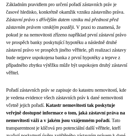
Základním pravidlem pro určení pořadí zástavních práv je
časové hledisko, konkrétně okamžik vzniku zástavního práva.
Zástavní právo s dřívějším datem vzniku má přednost před
zástavním právem vzniklým později
. V praxi to znamená, že
pokud je na nemovitosti zřízeno například první zástavní právo
ve prospěch banky poskytující hypotéku a následně druhé
zástavní právo ve prospěch jiného věřitele, při realizaci zástavy
bude nejprve uspokojena banka z první hypotéky a teprve z
případného zbytku výtěžku může být uspokojen druhý zástavní
věřitel.
Pořadí zástavních práv se zapisuje do katastru nemovitostí, kde
je vedena evidence všech zástavních práv k dané nemovitosti
včetně jejich pořadí.
Katastr nemovitostí tak poskytuje
veřejně dostupné informace o tom, jaká zástavní práva na
nemovitosti váží a v jakém jsou vzájemném pořadí
. Tato
transparentnost je klíčová pro potenciální další věřitele, kteří
zvažují poskytnutí úvěru zajištěného zástavním právem k dané