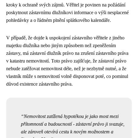
kroky k ochraně svých zájmů. Věřitel je povinen na požádání
poskytnout zástavnímu dlužníkovi informace o výši nesplacené
pohledávky a o řádném plnění splátkového kalendáře.
V případě, že dojde k uspokojení zástavního věřitele z jiného
majetku dlužníka nebo jiným způsobem než zpeněžením
zástavy, má zástavní dlužník právo na zrušení zástavního práva
v katastru nemovitostí. Toto právo zajišťuje, že zástavní právo
nebude zatěžovat nemovitost déle, než je nezbytně nutné, a že
vlastník může s nemovitostí volně disponovat poté, co pominul
důvod existence zástavního práva.
Nemovitost zatížená hypotékou je jako most mezi
přítomností a budoucností - zástavní právo ji svazuje,
ale zároveň otevírá cestu k novým možnostem a