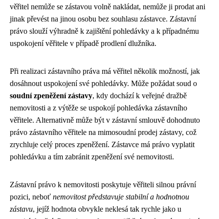
věřitel nemůže se zástavou volně nakládat, nemůže ji prodat ani
jinak převést na jinou osobu bez souhlasu zástavce. Zástavní
právo slouží výhradně k zajištění pohledávky a k případnému
uspokojení věřitele v případě prodlení dlužníka.
Při realizaci zástavního práva má věřitel několik možností, jak
dosáhnout uspokojení své pohledávky. Může požádat soud o
soudní zpeněžení zástavy
, kdy dochází k veřejné dražbě
nemovitosti a z výtěže se uspokojí pohledávka zástavního
věřitele. Alternativně může být v zástavní smlouvě dohodnuto
právo zástavního věřitele na mimosoudní prodej zástavy, což
zrychluje celý proces zpeněžení. Zástavce má právo vyplatit
pohledávku a tím zabránit zpeněžení své nemovitosti.
Zástavní právo k nemovitosti poskytuje věřiteli silnou právní
pozici, neboť
nemovitost představuje stabilní a hodnotnou
zástavu
, jejíž hodnota obvykle neklesá tak rychle jako u