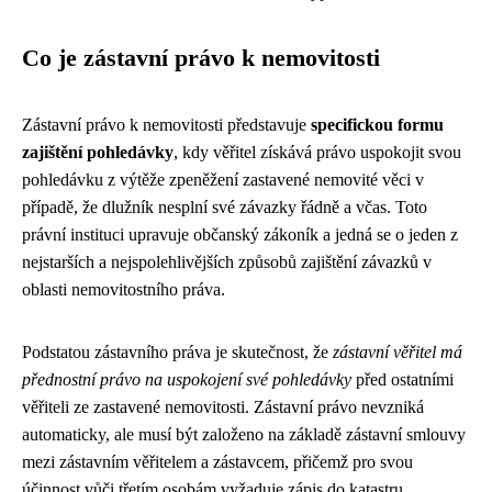
Co je zástavní právo k nemovitosti
Zástavní právo k nemovitosti představuje
specifickou formu
zajištění pohledávky
, kdy věřitel získává právo uspokojit svou
pohledávku z výtěže zpeněžení zastavené nemovité věci v
případě, že dlužník nesplní své závazky řádně a včas. Toto
právní instituci upravuje občanský zákoník a jedná se o jeden z
nejstarších a nejspolehlivějších způsobů zajištění závazků v
oblasti nemovitostního práva.
Podstatou zástavního práva je skutečnost, že
zástavní věřitel má
přednostní právo na uspokojení své pohledávky
před ostatními
věřiteli ze zastavené nemovitosti. Zástavní právo nevzniká
automaticky, ale musí být založeno na základě zástavní smlouvy
mezi zástavním věřitelem a zástavcem, přičemž pro svou
účinnost vůči třetím osobám vyžaduje zápis do katastru