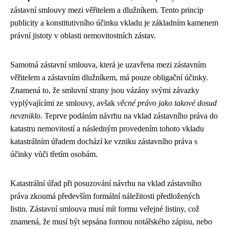
zástavní smlouvy mezi věřitelem a dlužníkem. Tento princip
publicity a konstitutivního účinku vkladu je základním kamenem
právní jistoty v oblasti nemovitostních zástav.
Samotná zástavní smlouva, která je uzavřena mezi zástavním
věřitelem a zástavním dlužníkem, má pouze obligační účinky.
Znamená to, že smluvní strany jsou vázány svými závazky
vyplývajícími ze smlouvy, avšak
věcné právo jako takové dosud
nevzniklo
. Teprve podáním návrhu na vklad zástavního práva do
katastru nemovitostí a následným provedením tohoto vkladu
katastrálním úřadem dochází ke vzniku zástavního práva s
účinky vůči třetím osobám.
Katastrální úřad při posuzování návrhu na vklad zástavního
práva zkoumá především formální náležitosti předložených
listin. Zástavní smlouva musí mít formu veřejné listiny, což
znamená, že musí být sepsána formou notářského zápisu, nebo