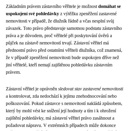
Základním právem zástavního věřitele je možnost
domáhat se
uspokojení své pohledávky
z výtěžku zpeněžení zastavené
nemovitosti v případě, že dlužník řádně a včas nesplní svůj
závazek. Toto právo představuje samotnou podstatu zástavního
práva a je důvodem, proč věřitelé při poskytování úvěrů a
půjček na zástavě nemovitostí trvají. Zástavní věřitel má
přednostní právo před ostatními věřiteli dlužníka, což znamená,
že v případě zpeněžení nemovitosti bude uspokojen dříve než
jiní věřitelé, kteří nemají zajištěnou pohledávku zástavním
právem.
Zástavní věřitel je oprávněn
sledovat stav zastavené nemovitosti
a kontrolovat, zda nedochází k jejímu znehodnocování nebo
poškozování. Pokud zástavce s nemovitostí nakládá způsobem,
který by mohl vést ke snížení její hodnoty a tím i k ohrožení
zajištění pohledávky, má zástavní věřitel právo zasáhnout a
požadovat nápravu. V extrémních případech může dokonce