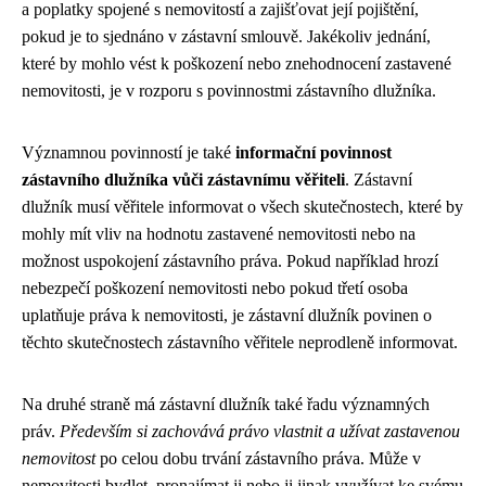
a poplatky spojené s nemovitostí a zajišťovat její pojištění,
pokud je to sjednáno v zástavní smlouvě. Jakékoliv jednání,
které by mohlo vést k poškození nebo znehodnocení zastavené
nemovitosti, je v rozporu s povinnostmi zástavního dlužníka.
Významnou povinností je také
informační povinnost
zástavního dlužníka vůči zástavnímu věřiteli
. Zástavní
dlužník musí věřitele informovat o všech skutečnostech, které by
mohly mít vliv na hodnotu zastavené nemovitosti nebo na
možnost uspokojení zástavního práva. Pokud například hrozí
nebezpečí poškození nemovitosti nebo pokud třetí osoba
uplatňuje práva k nemovitosti, je zástavní dlužník povinen o
těchto skutečnostech zástavního věřitele neprodleně informovat.
Na druhé straně má zástavní dlužník také řadu významných
práv.
Především si zachovává právo vlastnit a užívat zastavenou
nemovitost
po celou dobu trvání zástavního práva. Může v
nemovitosti bydlet, pronajímat ji nebo ji jinak využívat ke svému