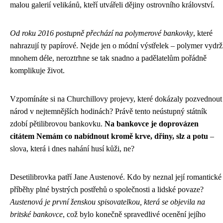
malou galerií velikánů, kteří utvářeli dějiny ostrovního království.
Od roku 2016 postupně přechází na polymerové bankovky
, které
nahrazují ty papírové. Nejde jen o módní výstřelek – polymer vydrž
mnohem déle, neroztrhne se tak snadno a padělatelům pořádně
komplikuje život.
Vzpomínáte si na Churchillovy projevy, které dokázaly pozvednout
národ v nejtemnějších hodinách? Právě tento neústupný státník
zdobí pětilibrovou bankovku.
Na bankovce je doprovázen
citátem Nemám co nabídnout kromě krve, dřiny, slz a potu
–
slova, která i dnes nahání husí kůži, ne?
Desetilibrovka patří Jane Austenové. Kdo by neznal její romantické
příběhy plné bystrých postřehů o společnosti a lidské povaze?
Austenová je první ženskou spisovatelkou, která se objevila na
britské bankovce
, což bylo konečně spravedlivé ocenění jejího