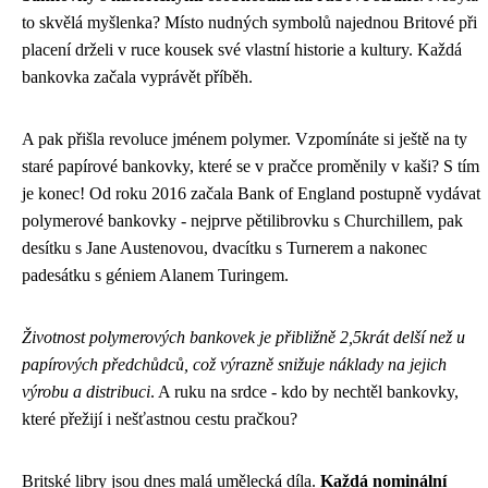
to skvělá myšlenka? Místo nudných symbolů najednou Britové při
placení drželi v ruce kousek své vlastní historie a kultury. Každá
bankovka začala vyprávět příběh.
A pak přišla revoluce jménem polymer. Vzpomínáte si ještě na ty
staré papírové bankovky, které se v pračce proměnily v kaši? S tím
je konec! Od roku 2016 začala Bank of England postupně vydávat
polymerové bankovky - nejprve pětilibrovku s Churchillem, pak
desítku s Jane Austenovou, dvacítku s Turnerem a nakonec
padesátku s géniem Alanem Turingem.
Životnost polymerových bankovek je přibližně 2,5krát delší než u
papírových předchůdců, což výrazně snižuje náklady na jejich
výrobu a distribuci
. A ruku na srdce - kdo by nechtěl bankovky,
které přežijí i nešťastnou cestu pračkou?
Britské libry jsou dnes malá umělecká díla.
Každá nominální