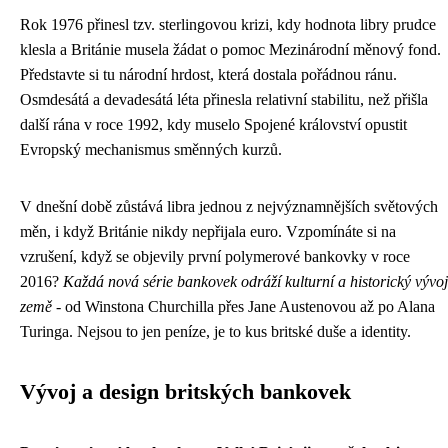
Rok 1976 přinesl tzv. sterlingovou krizi, kdy hodnota libry prudce
klesla a Británie musela žádat o pomoc Mezinárodní měnový fond.
Představte si tu národní hrdost, která dostala pořádnou ránu.
Osmdesátá a devadesátá léta přinesla relativní stabilitu, než přišla
další rána v roce 1992, kdy muselo Spojené království opustit
Evropský mechanismus směnných kurzů.
V dnešní době zůstává libra jednou z nejvýznamnějších světových
měn, i když Británie nikdy nepřijala euro. Vzpomínáte si na
vzrušení, když se objevily první polymerové bankovky v roce
2016?
Každá nová série bankovek odráží kulturní a historický vývoj
země
- od Winstona Churchilla přes Jane Austenovou až po Alana
Turinga. Nejsou to jen peníze, je to kus britské duše a identity.
Vývoj a design britských bankovek