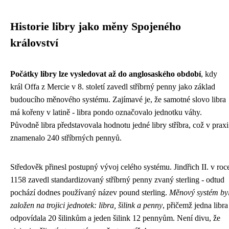
Historie libry jako měny Spojeného
království
Počátky libry lze vysledovat až do anglosaského období
, kdy
král Offa z Mercie v 8. století zavedl stříbrný penny jako základ
budoucího měnového systému. Zajímavé je, že samotné slovo libra
má kořeny v latině - libra pondo označovalo jednotku váhy.
Původně libra představovala hodnotu jedné libry stříbra, což v praxi
znamenalo 240 stříbrných pennyů.
Středověk přinesl postupný vývoj celého systému. Jindřich II. v roc
1158 zavedl standardizovaný stříbrný penny zvaný sterling - odtud
pochází dodnes používaný název pound sterling.
Měnový systém by
založen na trojici jednotek: libra, šilink a penny
, přičemž jedna libra
odpovídala 20 šilinkům a jeden šilink 12 pennyům. Není divu, že