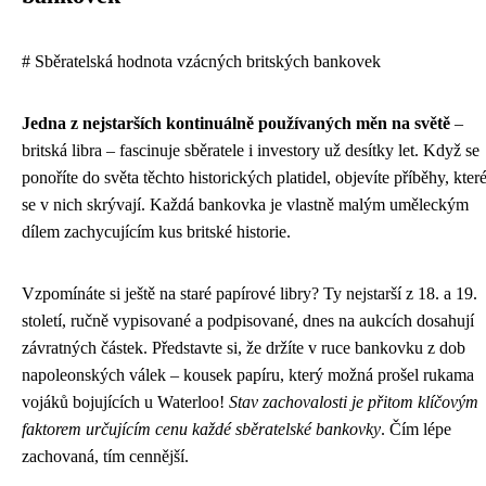
# Sběratelská hodnota vzácných britských bankovek
Jedna z nejstarších kontinuálně používaných měn na světě
–
britská libra – fascinuje sběratele i investory už desítky let. Když se
ponoříte do světa těchto historických platidel, objevíte příběhy, kter
se v nich skrývají. Každá bankovka je vlastně malým uměleckým
dílem zachycujícím kus britské historie.
Vzpomínáte si ještě na staré papírové libry? Ty nejstarší z 18. a 19.
století, ručně vypisované a podpisované, dnes na aukcích dosahují
závratných částek. Představte si, že držíte v ruce bankovku z dob
napoleonských válek – kousek papíru, který možná prošel rukama
vojáků bojujících u Waterloo!
Stav zachovalosti je přitom klíčovým
faktorem určujícím cenu každé sběratelské bankovky
. Čím lépe
zachovaná, tím cennější.