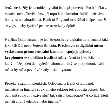
Jenže ne každý je na tuhle digitální jízdu připravený. Pro babičku z
vesnice nebo člověka bez přístupu k bankovním službám zůstává
hotovost nenahraditelná. Bank of England to naštěstí chápe a snaží
se zajistit, aby fyzické peníze nezmizely úplně.
Nejžhavějším tématem je teď bezpochyby digitální libra, známá tak
jako CBDC nebo žertem Britcoin.
Představte si digitální měnu
vydávanou přímo centrální bankou – spojuje výhody
kryptoměn se stabilitou tradiční měny
. Není to jako Bitcoin,
který může jeden den vyletět nahoru a druhý se propadnout. Tahle
měna by měla pevné základy a státní garanci.
Projekt je zatím v plenkách. Odborníci z Bank of England,
ministerstva financí i soukromého sektoru řeší spoustu otázek: Jak
ochránit soukromí uživatelů? Jak zajistit bezpečnost? A co lidé, kteří
nemají chytré telefony nebo internet?