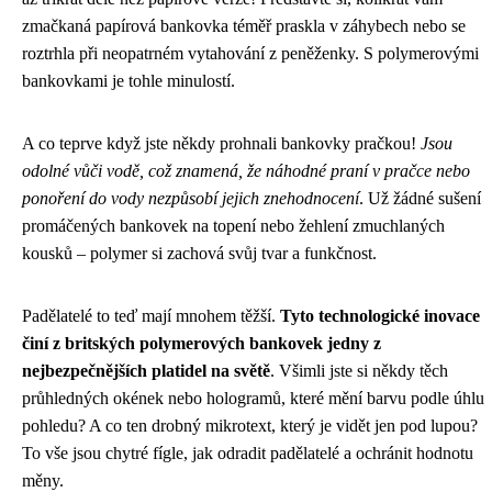
zmačkaná papírová bankovka téměř praskla v záhybech nebo se
roztrhla při neopatrném vytahování z peněženky. S polymerovými
bankovkami je tohle minulostí.
A co teprve když jste někdy prohnali bankovky pračkou!
Jsou
odolné vůči vodě, což znamená, že náhodné praní v pračce nebo
ponoření do vody nezpůsobí jejich znehodnocení
. Už žádné sušení
promáčených bankovek na topení nebo žehlení zmuchlaných
kousků – polymer si zachová svůj tvar a funkčnost.
Padělatelé to teď mají mnohem těžší.
Tyto technologické inovace
činí z britských polymerových bankovek jedny z
nejbezpečnějších platidel na světě
. Všimli jste si někdy těch
průhledných okének nebo hologramů, které mění barvu podle úhlu
pohledu? A co ten drobný mikrotext, který je vidět jen pod lupou?
To vše jsou chytré fígle, jak odradit padělatelé a ochránit hodnotu
měny.