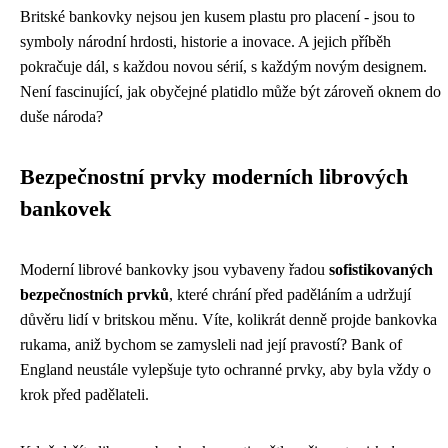
Britské bankovky nejsou jen kusem plastu pro placení - jsou to
symboly národní hrdosti, historie a inovace. A jejich příběh
pokračuje dál, s každou novou sérií, s každým novým designem.
Není fascinující, jak obyčejné platidlo může být zároveň oknem do
duše národa?
Bezpečnostní prvky moderních librových
bankovek
Moderní librové bankovky jsou vybaveny řadou
sofistikovaných
bezpečnostních prvků
, které chrání před paděláním a udržují
důvěru lidí v britskou měnu. Víte, kolikrát denně projde bankovka
rukama, aniž bychom se zamysleli nad její pravostí? Bank of
England neustále vylepšuje tyto ochranné prvky, aby byla vždy o
krok před padělateli.