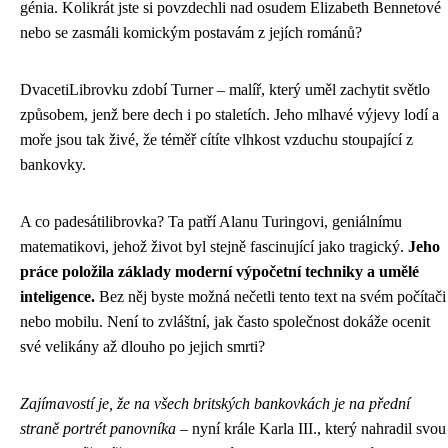
génia. Kolikrát jste si povzdechli nad osudem Elizabeth Bennetové
nebo se zasmáli komickým postavám z jejích románů?
DvacetiLibrovku zdobí Turner – malíř, který uměl zachytit světlo
způsobem, jenž bere dech i po staletích. Jeho mlhavé výjevy lodí a
moře jsou tak živé, že téměř cítíte vlhkost vzduchu stoupající z
bankovky.
A co padesátilibrovka? Ta patří Alanu Turingovi, geniálnímu
matematikovi, jehož život byl stejně fascinující jako tragický.
Jeho
práce položila základy moderní výpočetní techniky a umělé
inteligence.
Bez něj byste možná nečetli tento text na svém počítači
nebo mobilu. Není to zvláštní, jak často společnost dokáže ocenit
své velikány až dlouho po jejich smrti?
Zajímavostí je, že na všech britských bankovkách je na přední
straně portrét panovníka
– nyní krále Karla III., který nahradil svou