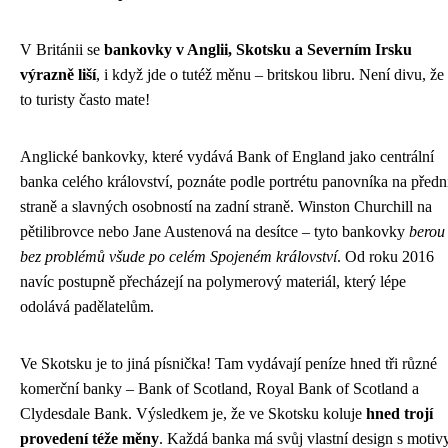
V Británii se
bankovky v Anglii, Skotsku a Severním Irsku
výrazně liší
, i když jde o tutéž měnu – britskou libru. Není divu, že
to turisty často mate!
Anglické bankovky, které vydává Bank of England jako centrální
banka celého království, poznáte podle portrétu panovníka na předn
straně a slavných osobností na zadní straně. Winston Churchill na
pětilibrovce nebo Jane Austenová na desítce – tyto bankovky
berou
bez problémů všude po celém Spojeném království
. Od roku 2016
navíc postupně přecházejí na polymerový materiál, který lépe
odolává padělatelům.
Ve Skotsku je to jiná písnička! Tam vydávají peníze hned tři různé
komerční banky – Bank of Scotland, Royal Bank of Scotland a
Clydesdale Bank. Výsledkem je, že ve Skotsku koluje
hned trojí
provedení téže měny
. Každá banka má svůj vlastní design s motiv