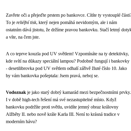
Zavřete oči a přejeďte prstem po bankovce. Cítíte ty vystouplé části
To je
reliéfní tisk
, který nejen pomáhá nevidomým, ale i nám
ostatním dává jistotu, že držíme pravou bankovku. Stačí letmý doty
a víte, na čem jste.
A co teprve kouzla pod UV světlem! Vzpomínáte na ty detektivky,
kde svítí na důkazy speciální lampou? Podobně fungují i bankovky
- desetilibrovka pod UV světlem odhalí zářivě žluté číslo 10. Jako
by vám bankovka pošeptala: Jsem pravá, neboj se.
Vodoznak
je jako starý dobrý kamarád mezi bezpečnostními prvky.
I v době high-tech řešení má své nezastupitelné místo. Když
bankovku podržíte proti světlu, uvidíte jemný obraz královny
Alžběty II. nebo nově krále Karla III. Není to krásná tradice v
moderním hávu?