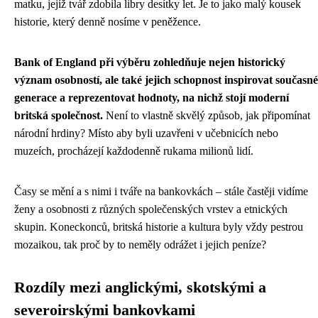
matku, jejíž tvář zdobila libry desítky let. Je to jako malý kousek
historie, který denně nosíme v peněžence.
Bank of England při výběru zohledňuje nejen historický
význam osobností, ale také jejich schopnost inspirovat současné
generace a reprezentovat hodnoty, na nichž stojí moderní
britská společnost.
Není to vlastně skvělý způsob, jak připomínat
národní hrdiny? Místo aby byli uzavřeni v učebnicích nebo
muzeích, procházejí každodenně rukama milionů lidí.
Časy se mění a s nimi i tváře na bankovkách – stále častěji vidíme
ženy a osobnosti z různých společenských vrstev a etnických
skupin. Koneckonců, britská historie a kultura byly vždy pestrou
mozaikou, tak proč by to neměly odrážet i jejich peníze?
Rozdíly mezi anglickými, skotskými a
severoirskými bankovkami