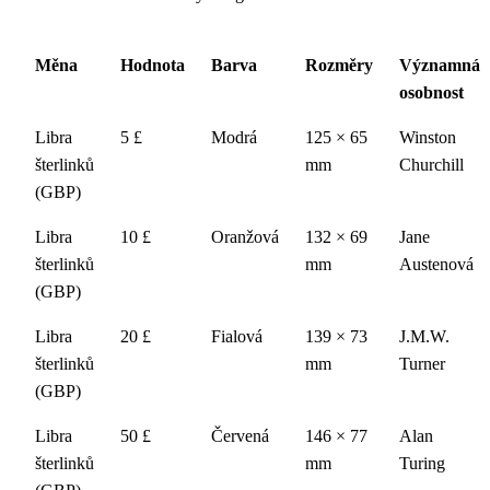
Měna
Hodnota
Barva
Rozměry
Významná
osobnost
Libra
5 £
Modrá
125 × 65
Winston
šterlinků
mm
Churchill
(GBP)
Libra
10 £
Oranžová
132 × 69
Jane
šterlinků
mm
Austenová
(GBP)
Libra
20 £
Fialová
139 × 73
J.M.W.
šterlinků
mm
Turner
(GBP)
Libra
50 £
Červená
146 × 77
Alan
šterlinků
mm
Turing