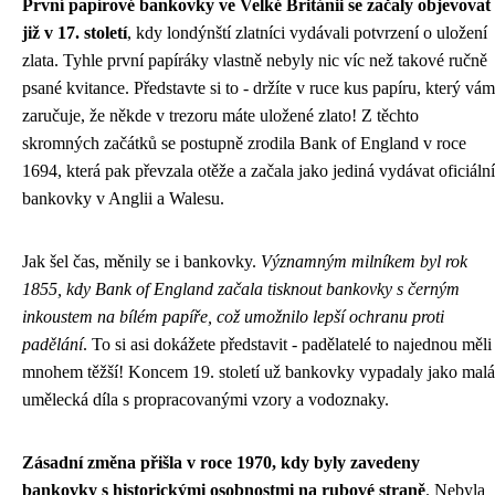
První papírové bankovky ve Velké Británii se začaly objevovat
již v 17. století
, kdy londýnští zlatníci vydávali potvrzení o uložení
zlata. Tyhle první papíráky vlastně nebyly nic víc než takové ručně
psané kvitance. Představte si to - držíte v ruce kus papíru, který vám
zaručuje, že někde v trezoru máte uložené zlato! Z těchto
skromných začátků se postupně zrodila Bank of England v roce
1694, která pak převzala otěže a začala jako jediná vydávat oficiální
bankovky v Anglii a Walesu.
Jak šel čas, měnily se i bankovky.
Významným milníkem byl rok
1855, kdy Bank of England začala tisknout bankovky s černým
inkoustem na bílém papíře, což umožnilo lepší ochranu proti
padělání
. To si asi dokážete představit - padělatelé to najednou měli
mnohem těžší! Koncem 19. století už bankovky vypadaly jako malá
umělecká díla s propracovanými vzory a vodoznaky.
Zásadní změna přišla v roce 1970, kdy byly zavedeny
bankovky s historickými osobnostmi na rubové straně
. Nebyla