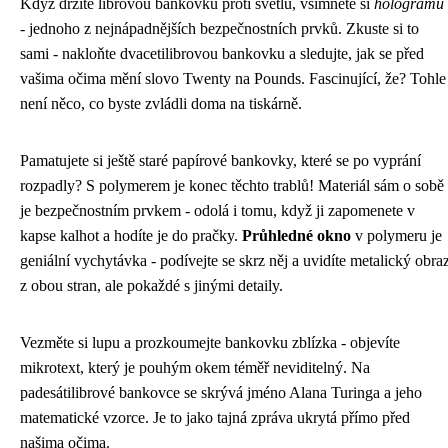
Když držíte librovou bankovku proti světlu, všimnete si
hologramu
- jednoho z nejnápadnějších bezpečnostních prvků. Zkuste si to
sami - nakloňte dvacetilibrovou bankovku a sledujte, jak se před
vašima očima mění slovo Twenty na Pounds. Fascinující, že? Tohle
není něco, co byste zvládli doma na tiskárně.
Pamatujete si ještě staré papírové bankovky, které se po vyprání
rozpadly? S polymerem je konec těchto trablů! Materiál sám o sobě
je bezpečnostním prvkem - odolá i tomu, když ji zapomenete v
kapse kalhot a hodíte je do pračky.
Průhledné okno
v polymeru je
geniální vychytávka - podívejte se skrz něj a uvidíte metalický obra
z obou stran, ale pokaždé s jinými detaily.
Vezměte si lupu a prozkoumejte bankovku zblízka - objevíte
mikrotext, který je pouhým okem téměř neviditelný. Na
padesátilibrové bankovce se skrývá jméno Alana Turinga a jeho
matematické vzorce. Je to jako tajná zpráva ukrytá přímo před
našima očima.