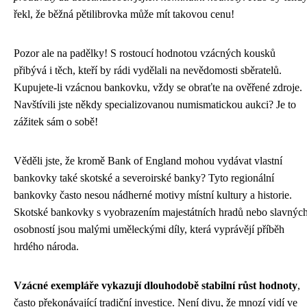
řekl, že běžná pětilibrovka může mít takovou cenu!
Pozor ale na padělky! S rostoucí hodnotou vzácných kousků
přibývá i těch, kteří by rádi vydělali na nevědomosti sběratelů.
Kupujete-li vzácnou bankovku, vždy se obraťte na ověřené zdroje.
Navštívili jste někdy specializovanou numismatickou aukci? Je to
zážitek sám o sobě!
Věděli jste, že kromě Bank of England mohou vydávat vlastní
bankovky také skotské a severoirské banky? Tyto regionální
bankovky často nesou nádherné motivy místní kultury a historie.
Skotské bankovky s vyobrazením majestátních hradů nebo slavnýc
osobností jsou malými uměleckými díly, která vyprávějí příběh
hrdého národa.
Vzácné exempláře vykazují dlouhodobě stabilní růst hodnoty
,
často překonávající tradiční investice. Není divu, že mnozí vidí ve