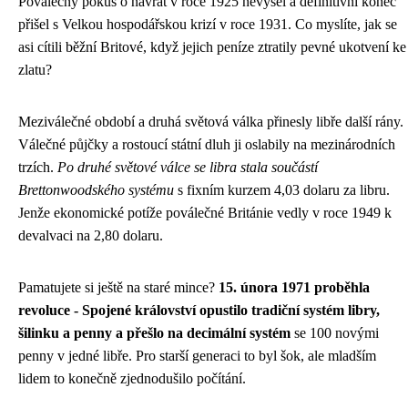
Poválečný pokus o návrat v roce 1925 nevyšel a definitivní konec
přišel s Velkou hospodářskou krizí v roce 1931. Co myslíte, jak se
asi cítili běžní Britové, když jejich peníze ztratily pevné ukotvení ke
zlatu?
Meziválečné období a druhá světová válka přinesly libře další rány.
Válečné půjčky a rostoucí státní dluh ji oslabily na mezinárodních
trzích.
Po druhé světové válce se libra stala součástí
Brettonwoodského systému
s fixním kurzem 4,03 dolaru za libru.
Jenže ekonomické potíže poválečné Británie vedly v roce 1949 k
devalvaci na 2,80 dolaru.
Pamatujete si ještě na staré mince?
15. února 1971 proběhla
revoluce - Spojené království opustilo tradiční systém libry,
šilinku a penny a přešlo na decimální systém
se 100 novými
penny v jedné libře. Pro starší generaci to byl šok, ale mladším
lidem to konečně zjednodušilo počítání.