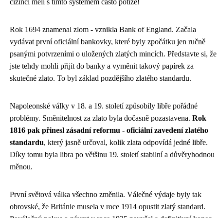
cizinci měli s tímto systémem často potíže!
Rok 1694 znamenal zlom - vznikla Bank of England. Začala
vydávat první oficiální bankovky, které byly zpočátku jen ručně
psanými potvrzeními o uložených zlatých mincích. Představte si, že
jste tehdy mohli přijít do banky a vyměnit takový papírek za
skutečné zlato. To byl základ pozdějšího zlatého standardu.
Napoleonské války v 18. a 19. století způsobily libře pořádné
problémy. Směnitelnost za zlato byla dočasně pozastavena.
Rok
1816 pak přinesl zásadní reformu - oficiální zavedení zlatého
standardu
, který jasně určoval, kolik zlata odpovídá jedné libře.
Díky tomu byla libra po většinu 19. století stabilní a důvěryhodnou
měnou.
První světová válka všechno změnila. Válečné výdaje byly tak
obrovské, že Británie musela v roce 1914 opustit zlatý standard.