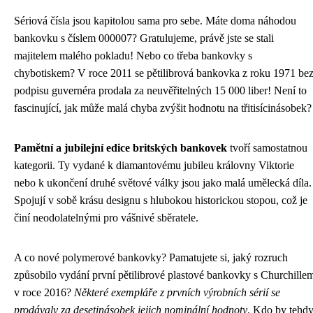
Sériová čísla jsou kapitolou sama pro sebe. Máte doma náhodou
bankovku s číslem 000007? Gratulujeme, právě jste se stali
majitelem malého pokladu! Nebo co třeba bankovky s
chybotiskem? V roce 2011 se pětilibrová bankovka z roku 1971 be
podpisu guvernéra prodala za neuvěřitelných 15 000 liber! Není to
fascinující, jak může malá chyba zvýšit hodnotu na třitisícinásobek?
Pamětní a jubilejní edice britských bankovek
tvoří samostatnou
kategorii. Ty vydané k diamantovému jubileu královny Viktorie
nebo k ukončení druhé světové války jsou jako malá umělecká díla.
Spojují v sobě krásu designu s hlubokou historickou stopou, což je
činí neodolatelnými pro vášnivé sběratele.
A co nové polymerové bankovky? Pamatujete si, jaký rozruch
způsobilo vydání první pětilibrové plastové bankovky s Churchille
v roce 2016?
Některé exempláře z prvních výrobních sérií se
prodávaly za desetinásobek jejich nominální hodnoty
. Kdo by tehd