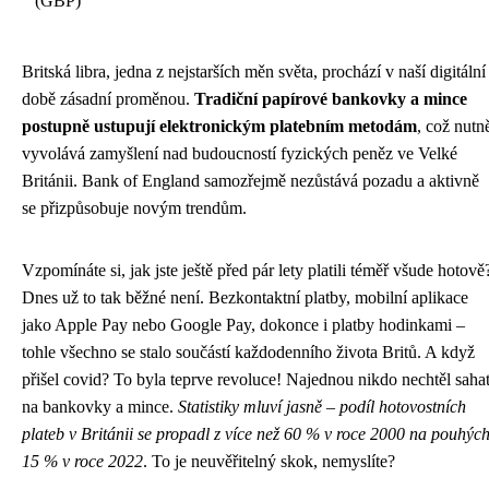
(GBP)
Britská libra, jedna z nejstarších měn světa, prochází v naší digitální
době zásadní proměnou.
Tradiční papírové bankovky a mince
postupně ustupují elektronickým platebním metodám
, což nutn
vyvolává zamyšlení nad budoucností fyzických peněz ve Velké
Británii. Bank of England samozřejmě nezůstává pozadu a aktivně
se přizpůsobuje novým trendům.
Vzpomínáte si, jak jste ještě před pár lety platili téměř všude hotově
Dnes už to tak běžné není. Bezkontaktní platby, mobilní aplikace
jako Apple Pay nebo Google Pay, dokonce i platby hodinkami –
tohle všechno se stalo součástí každodenního života Britů. A když
přišel covid? To byla teprve revoluce! Najednou nikdo nechtěl saha
na bankovky a mince.
Statistiky mluví jasně – podíl hotovostních
plateb v Británii se propadl z více než 60 % v roce 2000 na pouhýc
15 % v roce 2022
. To je neuvěřitelný skok, nemyslíte?