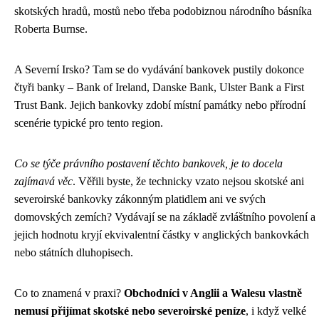
skotských hradů, mostů nebo třeba podobiznou národního básníka
Roberta Burnse.
A Severní Irsko? Tam se do vydávání bankovek pustily dokonce
čtyři banky – Bank of Ireland, Danske Bank, Ulster Bank a First
Trust Bank. Jejich bankovky zdobí místní památky nebo přírodní
scenérie typické pro tento region.
Co se týče právního postavení těchto bankovek, je to docela
zajímavá věc
. Věřili byste, že technicky vzato nejsou skotské ani
severoirské bankovky zákonným platidlem ani ve svých
domovských zemích? Vydávají se na základě zvláštního povolení a
jejich hodnotu kryjí ekvivalentní částky v anglických bankovkách
nebo státních dluhopisech.
Co to znamená v praxi?
Obchodníci v Anglii a Walesu vlastně
nemusí přijímat skotské nebo severoirské peníze
, i když velké