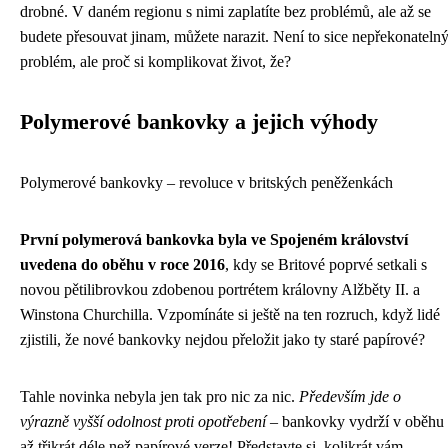
drobné. V daném regionu s nimi zaplatíte bez problémů, ale až se
budete přesouvat jinam, můžete narazit. Není to sice nepřekonateln
problém, ale proč si komplikovat život, že?
Polymerové bankovky a jejich výhody
Polymerové bankovky – revoluce v britských peněženkách
První polymerová bankovka byla ve Spojeném království
uvedena do oběhu v roce 2016
, kdy se Britové poprvé setkali s
novou pětilibrovkou zdobenou portrétem královny Alžběty II. a
Winstona Churchilla. Vzpomínáte si ještě na ten rozruch, když lidé
zjistili, že nové bankovky nejdou přeložit jako ty staré papírové?
Tahle novinka nebyla jen tak pro nic za nic.
Především jde o
výrazně vyšší odolnost proti opotřebení
– bankovky vydrží v oběhu
až třikrát déle než papírové verze! Představte si, kolikrát vám