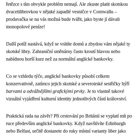
řetězce s tím obvykle problém nemají. Ale zkuste platit skotskou
dvacetilibrovkou v nějaké zapadlé vesničce v Cornwallu –
prodavačka se na vás možná bude tvářit, jako byste jí dávali
monopolové peníze!
Další potíž nastává, když se vrátíte domů a zbydou vám nějaké ty
skotské libry. Zahraniční směnárny často kroutí hlavou nebo
nabídnou horší kurz než za normální anglické bankovky.
Co se vzhledu týče, anglické bankovky působí celkem
konzervativně, zatímco jejich skotské a severoirské sestřičky hýří
barvami a odvážnějšími grafickými prvky
. Je to vlastně takové
vizuální vyjádření kulturní identity jednotlivých částí království.
Praktická rada na závěr? Při cestování po Británii se vyplatí mít po
ruce především anglické bankovky. Když navštívíte Edinburgh
nebo Belfast, určitě dostanete do ruky místní varianty liber jako