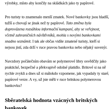
výrobky, místo aby končily na skládkách jako ty papírové.
Pro turisty to znamenalo menší zmatek. Nové bankovky jsou hladší,
tužší a chovají se jinak než ty papírové.
Tato změna byla
doprovázena rozsáhlou informační kampaní, aby se veřejnost,
včetně zahraničních návštěvníků, mohla s novými bankovkami
snadno seznámit
. I tak ale občas vidíte zmatené turisty, kteří si
nejsou jistí, zda drží v ruce pravou bankovku nebo nějaký suvenýr.
Navzdory počátečním obavám se polymerové libry osvědčily jako
praktické, bezpečné a překvapivě odolné platidlo. Britové si na ně
rychle zvykli a dnes už si málokdo vzpomene, jak vypadaly ty staré
papírové verze. A vy, už jste měli v ruce britskou polymerovou
bankovku?
Sběratelská hodnota vzácných britských
bankovek