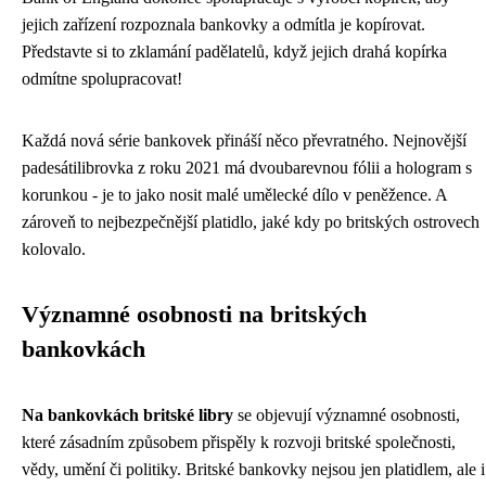
jejich zařízení rozpoznala bankovky a odmítla je kopírovat.
Představte si to zklamání padělatelů, když jejich drahá kopírka
odmítne spolupracovat!
Každá nová série bankovek přináší něco převratného. Nejnovější
padesátilibrovka z roku 2021 má dvoubarevnou fólii a hologram s
korunkou - je to jako nosit malé umělecké dílo v peněžence. A
zároveň to nejbezpečnější platidlo, jaké kdy po britských ostrovech
kolovalo.
Významné osobnosti na britských
bankovkách
Na bankovkách britské libry
se objevují významné osobnosti,
které zásadním způsobem přispěly k rozvoji britské společnosti,
vědy, umění či politiky. Britské bankovky nejsou jen platidlem, ale i