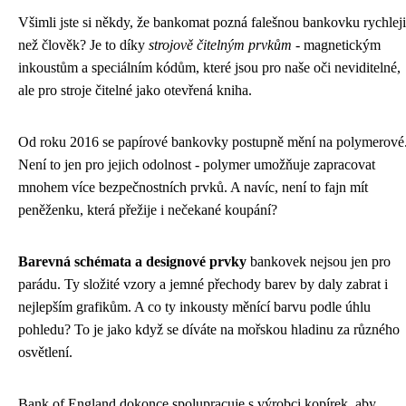
Všimli jste si někdy, že bankomat pozná falešnou bankovku rychleji
než člověk? Je to díky
strojově čitelným prvkům
- magnetickým
inkoustům a speciálním kódům, které jsou pro naše oči neviditelné,
ale pro stroje čitelné jako otevřená kniha.
Od roku 2016 se papírové bankovky postupně mění na polymerové
Není to jen pro jejich odolnost - polymer umožňuje zapracovat
mnohem více bezpečnostních prvků. A navíc, není to fajn mít
peněženku, která přežije i nečekané koupání?
Barevná schémata a designové prvky
bankovek nejsou jen pro
parádu. Ty složité vzory a jemné přechody barev by daly zabrat i
nejlepším grafikům. A co ty inkousty měnící barvu podle úhlu
pohledu? To je jako když se díváte na mořskou hladinu za různého
osvětlení.
Bank of England dokonce spolupracuje s výrobci kopírek, aby