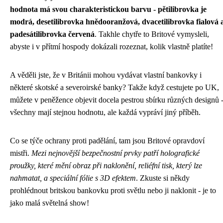
hodnota má svou charakteristickou barvu - pětilibrovka je
modrá, desetilibrovka hnědooranžová, dvacetilibrovka fialová 
padesátilibrovka červená
. Takhle chytře to Britové vymysleli,
abyste i v přítmí hospody dokázali rozeznat, kolik vlastně platíte!
A věděli jste, že v Británii mohou vydávat vlastní bankovky i
některé skotské a severoirské banky? Takže když cestujete po UK,
můžete v peněžence objevit docela pestrou sbírku různých designů 
všechny mají stejnou hodnotu, ale každá vypráví jiný příběh.
Co se týče ochrany proti padělání, tam jsou Britové opravdoví
mistři.
Mezi nejnovější bezpečnostní prvky patří holografické
proužky, které mění obraz při naklonění, reliéfní tisk, který lze
nahmatat, a speciální fólie s 3D efektem
. Zkuste si někdy
prohlédnout britskou bankovku proti světlu nebo ji naklonit - je to
jako malá světelná show!