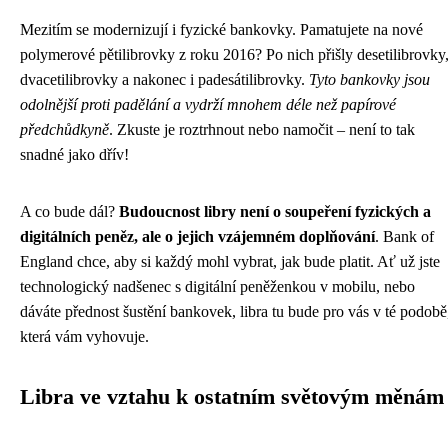
Mezitím se modernizují i fyzické bankovky. Pamatujete na nové
polymerové pětilibrovky z roku 2016? Po nich přišly desetilibrovky
dvacetilibrovky a nakonec i padesátilibrovky.
Tyto bankovky jsou
odolnější proti padělání a vydrží mnohem déle než papírové
předchůdkyně
. Zkuste je roztrhnout nebo namočit – není to tak
snadné jako dřív!
A co bude dál?
Budoucnost libry není o soupeření fyzických a
digitálních peněz, ale o jejich vzájemném doplňování
. Bank of
England chce, aby si každý mohl vybrat, jak bude platit. Ať už jste
technologický nadšenec s digitální peněženkou v mobilu, nebo
dáváte přednost šustění bankovek, libra tu bude pro vás v té podobě
která vám vyhovuje.
Libra ve vztahu k ostatním světovým měnám