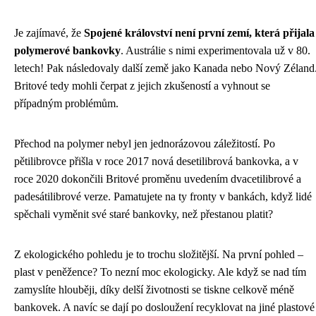
Je zajímavé, že
Spojené království není první zemí, která přijala
polymerové bankovky
. Austrálie s nimi experimentovala už v 80.
letech! Pak následovaly další země jako Kanada nebo Nový Zéland
Britové tedy mohli čerpat z jejich zkušeností a vyhnout se
případným problémům.
Přechod na polymer nebyl jen jednorázovou záležitostí. Po
pětilibrovce přišla v roce 2017 nová desetilibrová bankovka, a v
roce 2020 dokončili Britové proměnu uvedením dvacetilibrové a
padesátilibrové verze. Pamatujete na ty fronty v bankách, když lidé
spěchali vyměnit své staré bankovky, než přestanou platit?
Z ekologického pohledu je to trochu složitější. Na první pohled –
plast v peněžence? To nezní moc ekologicky. Ale když se nad tím
zamyslíte hlouběji, díky delší životnosti se tiskne celkově méně
bankovek. A navíc se dají po dosloužení recyklovat na jiné plastové