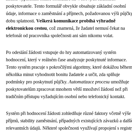
poskytovatele. Tento formulář obvykle obsahuje základní osobní
údaje, informace o zaměstnání a příjmech, požadovanou výši půjčk
dobu splatnosti.
Veškerá komunikace probíhá výhradně
elektronickou cestou
, což znamená, že žadatel nemusí čekat na
telefonát od pracovníka společnosti ani sám nikomu volat.
Po odeslání žádosti vstupuje do hry automatizovaný systém
hodnocení, který v reálném čase analyzuje poskytnuté informace.
Tento systém pracuje s pokročilými algoritmy, které dokážou běhe
několika minut vyhodnotit bonitu žadatele a určit, zda splňuje
podmínky pro poskytnutí půjčky.
Automatizace procesu
umožňuje
poskytovatelům zpracovat mnohem větší množství žádostí než při
tradičním přístupu vyžadujícím osobní nebo telefonický kontakt.
Systém při hodnocení žádosti zohledňuje různé faktory včetně výše
příjmů, stability zaměstnání, případných existujících závazků a dalš
relevantních údajů. Některé společnosti využívají propojení s regist