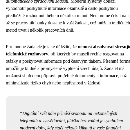
automatického zpracování žádosti
. Moderní systémy dokáží
vyhodnotit poskytnuté informace okamžitě a často poskytnou
předběžné rozhodnutí během několika minut. Není nutné čekat na t
až se pracovník banky dostane k vaší žádosti, což může u tradičních
metod trvat i několik pracovních dnů.
Pro mnohé žadatele je také důležité, že
nemusí absolvovat stresují
telefonické rozhovory
, při kterých by museli rychle reagovat na
otázky a poskytovat informace pod časovým tlakem. Písemná form
umožňuje klidné a promyšlené vyplnění všech údajů. Žadatel má
možnost si předem připravit potřebné dokumenty a informace, což
minimalizuje riziko chyb nebo nepřesností v žádosti.
Digitální svět nám přináší svobodu od nekonečných
telefonátů a vysvětlování, půjčka bez volání je symbolem
moderní doby, kdy stačí několik kliknutí a vaše finanční