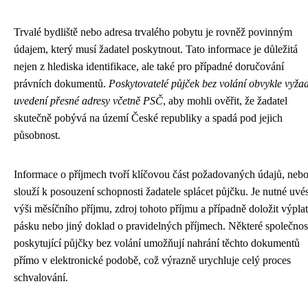
Trvalé bydliště nebo adresa trvalého pobytu je rovněž povinným
údajem, který musí žadatel poskytnout. Tato informace je důležitá
nejen z hlediska identifikace, ale také pro případné doručování
právních dokumentů.
Poskytovatelé půjček bez volání obvykle vyžad
uvedení přesné adresy včetně PSČ
, aby mohli ověřit, že žadatel
skutečně pobývá na území České republiky a spadá pod jejich
působnost.
Informace o příjmech tvoří klíčovou část požadovaných údajů, neb
slouží k posouzení schopnosti žadatele splácet půjčku. Je nutné uvés
výši měsíčního příjmu, zdroj tohoto příjmu a případně doložit výplat
pásku nebo jiný doklad o pravidelných příjmech. Některé společnos
poskytující půjčky bez volání umožňují nahrání těchto dokumentů
přímo v elektronické podobě, což výrazně urychluje celý proces
schvalování.