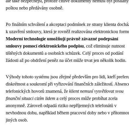
ale také bezpečnější, protože citlivé dokumenty nemusí být posílány
poštou nebo předávány osobně.
Po finálním schválení a akceptaci podmínek ze strany klienta dochá
k uzavření smlouvy, která je rovněž realizována elektronickou form
Moderní technologie umožňují právně závazné podepsání
smlouvy pomocí elektronického podpisu
, což eliminuje nutnost
tištěných dokumentů a osobních schůzek. Celý proces od podání
žádosti až po obdržení peněz na účet může trvat jen několik hodin.
Výhody tohoto systému jsou zřejmé především pro lidi, kteří preferu
diskrétnost a soukromí při vyřizování finančních záležitostí. Absenc
telefonických hovorů znamená, že
klient nemusí vysvětlovat svou
finanční situaci cizím lidem
a celý proces může probíhat zcela
anonymně. Zároveň odpadá riziko nepříjemných telefonátů v
nevhodnou dobu, například během pracovní doby nebo v přítomnos
jiných osob.