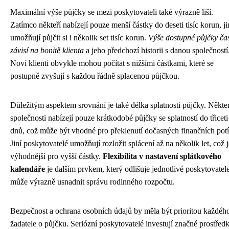
Maximální výše půjčky se mezi poskytovateli také výrazně liší.
Zatímco někteří nabízejí pouze menší částky do deseti tisíc korun, ji
umožňují půjčit si i několik set tisíc korun.
Výše dostupné půjčky ča
závisí na bonitě klienta
a jeho předchozí historii s danou společností
Noví klienti obvykle mohou počítat s nižšími částkami, které se
postupně zvyšují s každou řádně splacenou půjčkou.
Důležitým aspektem srovnání je také délka splatnosti půjčky. Někte
společnosti nabízejí pouze krátkodobé půjčky se splatností do třiceti
dnů, což může být vhodné pro překlenutí dočasných finančních potí
Jiní poskytovatelé umožňují rozložit splácení až na několik let, což j
výhodnější pro vyšší částky.
Flexibilita v nastavení splátkového
kalendáře
je dalším prvkem, který odlišuje jednotlivé poskytovatel
může výrazně usnadnit správu rodinného rozpočtu.
Bezpečnost a ochrana osobních údajů by měla být prioritou každéh
žadatele o půjčku. Seriózní poskytovatelé investují značné prostřed