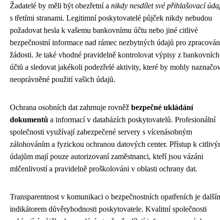
Žadatelé by měli být obezřetní a
nikdy nesdílet své přihlašovací úda
s třetími stranami. Legitimní poskytovatelé půjček nikdy nebudou
požadovat hesla k vašemu bankovnímu účtu nebo jiné citlivé
bezpečnostní informace nad rámec nezbytných údajů pro zpracován
žádosti. Je také vhodné pravidelně kontrolovat výpisy z bankovních
účtů a sledovat jakékoli podezřelé aktivity, které by mohly naznačo
neoprávněné použití vašich údajů.
Ochrana osobních dat zahrnuje rovněž
bezpečné ukládání
dokumentů
a informací v databázích poskytovatelů. Profesionální
společnosti využívají zabezpečené servery s vícenásobným
zálohováním a fyzickou ochranou datových center. Přístup k citliv
údajům mají pouze autorizovaní zaměstnanci, kteří jsou vázáni
mlčenlivostí a pravidelně proškolováni v oblasti ochrany dat.
Transparentnost v komunikaci o bezpečnostních opatřeních je další
indikátorem důvěryhodnosti poskytovatele. Kvalitní společnosti