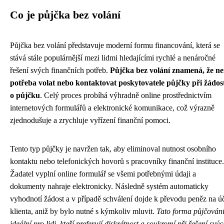
Co je půjčka bez volání
Půjčka bez volání představuje moderní formu financování, která se
stává stále populárnější mezi lidmi hledajícími rychlé a nenáročné
řešení svých finančních potřeb.
Půjčka bez volání znamená, že ne
potřeba volat nebo kontaktovat poskytovatele půjčky při žádos
o půjčku
. Celý proces probíhá výhradně online prostřednictvím
internetových formulářů a elektronické komunikace, což výrazně
zjednodušuje a zrychluje vyřízení finanční pomoci.
Tento typ půjčky je navržen tak, aby eliminoval nutnost osobního
kontaktu nebo telefonických hovorů s pracovníky finanční instituce.
Žadatel vyplní online formulář se všemi potřebnými údaji a
dokumenty nahraje elektronicky. Následně systém automaticky
vyhodnotí žádost a v případě schválení dojde k převodu peněz na ú
klienta, aniž by bylo nutné s kýmkoliv mluvit.
Tato forma půjčování
ideální pro lidi, kteří preferují diskrétnost a soukromí při řešení svý