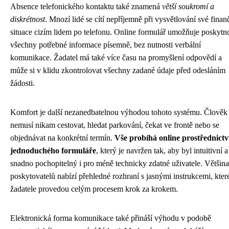
Absence telefonického kontaktu také znamená
větší soukromí a
diskrétnost
. Mnozí lidé se cítí nepříjemně při vysvětlování své finan
situace cizím lidem po telefonu. Online formulář umožňuje poskytn
všechny potřebné informace písemně, bez nutnosti verbální
komunikace. Žadatel má také více času na promyšlení odpovědí a
může si v klidu zkontrolovat všechny zadané údaje před odesláním
žádosti.
Komfort je další nezanedbatelnou výhodou tohoto systému. Člověk
nemusí nikam cestovat, hledat parkování, čekat ve frontě nebo se
objednávat na konkrétní termín.
Vše probíhá online prostřednict
jednoduchého formuláře
, který je navržen tak, aby byl intuitivní a
snadno pochopitelný i pro méně technicky zdatné uživatele. Většina
poskytovatelů nabízí přehledné rozhraní s jasnými instrukcemi, kter
žadatele provedou celým procesem krok za krokem.
Elektronická forma komunikace také přináší výhodu v podobě