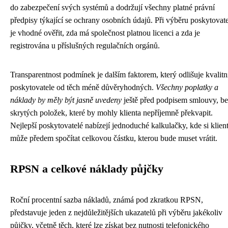
do zabezpečení svých systémů a dodržují všechny platné právní
předpisy týkající se ochrany osobních údajů. Při výběru poskytovat
je vhodné ověřit, zda má společnost platnou licenci a zda je
registrována u příslušných regulačních orgánů.
Transparentnost podmínek je dalším faktorem, který odlišuje kvalitn
poskytovatele od těch méně důvěryhodných.
Všechny poplatky a
náklady by měly být jasně uvedeny
ještě před podpisem smlouvy, b
skrytých položek, které by mohly klienta nepříjemně překvapit.
Nejlepší poskytovatelé nabízejí jednoduché kalkulačky, kde si klien
může předem spočítat celkovou částku, kterou bude muset vrátit.
RPSN a celkové náklady půjčky
Roční procentní sazba nákladů, známá pod zkratkou RPSN,
představuje jeden z nejdůležitějších ukazatelů při výběru jakékoliv
půjčky, včetně těch, které lze získat bez nutnosti telefonického