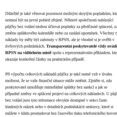
Důležité je také věnovat pozornost možným skrytým poplatkům, kt
nemusí být na první pohled zřejmé. Některé společnosti nabízející
půjčky bez volání mohou účtovat poplatky za předčasné splacení, z
změnu splátkového kalendáře nebo za zaslání upomínek. Všechny t
náklady by měly být zahrnuty v RPSN, ale je vhodné si je ověřit v
úvěrových podmínkách.
Transparentní poskytovatelé vždy uvádě
RPSN na viditelném místě
spolu s reprezentativním příkladem, kt
ukazuje konkrétní částky na praktickém případě.
Při výpočtu celkových nákladů půjčky je také nutné vzít v úvahu
možnost, že se vaše finanční situace může změnit. Zjistěte si, zda
poskytovatel umožňuje mimořádné splátky bez sankcí a jak se
případné změny ve splácení projeví na celkových nákladech. U půj
bez volání jsou tyto informace obvykle dostupné v sekci často
kladených otázek nebo v detailních podmínkách smlouvy, které si
můžete v klidu prostudovat bez časového tlaku telefonického hovor