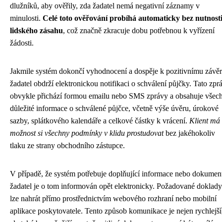
dlužníků, aby ověřily, zda žadatel nemá negativní záznamy v
minulosti.
Celé toto ověřování probíhá automaticky bez nutnost
lidského zásahu
, což značně zkracuje dobu potřebnou k vyřízení
žádosti.
Jakmile systém dokončí vyhodnocení a dospěje k pozitivnímu závěr
žadatel obdrží elektronickou notifikaci o schválení půjčky. Tato zpr
obvykle přichází formou emailu nebo SMS zprávy a obsahuje všec
důležité informace o schválené půjčce, včetně výše úvěru, úrokové
sazby, splátkového kalendáře a celkové částky k vrácení.
Klient má
možnost si všechny podmínky v klidu prostudovat
bez jakéhokoliv
tlaku ze strany obchodního zástupce.
V případě, že systém potřebuje doplňující informace nebo dokumen
žadatel je o tom informován opět elektronicky. Požadované doklady
lze nahrát přímo prostřednictvím webového rozhraní nebo mobilní
aplikace poskytovatele. Tento způsob komunikace je nejen rychlejší