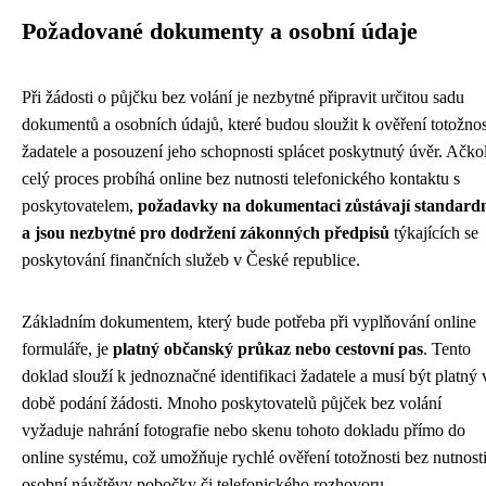
Požadované dokumenty a osobní údaje
Při žádosti o půjčku bez volání je nezbytné připravit určitou sadu
dokumentů a osobních údajů, které budou sloužit k ověření totožnos
žadatele a posouzení jeho schopnosti splácet poskytnutý úvěr. Ačko
celý proces probíhá online bez nutnosti telefonického kontaktu s
poskytovatelem,
požadavky na dokumentaci zůstávají standard
a jsou nezbytné pro dodržení zákonných předpisů
týkajících se
poskytování finančních služeb v České republice.
Základním dokumentem, který bude potřeba při vyplňování online
formuláře, je
platný občanský průkaz nebo cestovní pas
. Tento
doklad slouží k jednoznačné identifikaci žadatele a musí být platný 
době podání žádosti. Mnoho poskytovatelů půjček bez volání
vyžaduje nahrání fotografie nebo skenu tohoto dokladu přímo do
online systému, což umožňuje rychlé ověření totožnosti bez nutnost
osobní návštěvy pobočky či telefonického rozhovoru.