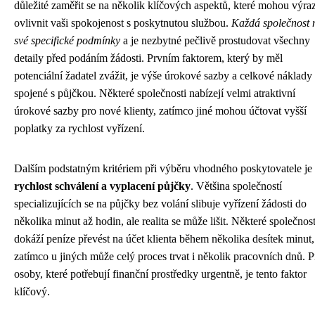
důležité zaměřit se na několik klíčových aspektů, které mohou výra
ovlivnit vaši spokojenost s poskytnutou službou.
Každá společnost
své specifické podmínky
a je nezbytné pečlivě prostudovat všechny
detaily před podáním žádosti. Prvním faktorem, který by měl
potenciální žadatel zvážit, je výše úrokové sazby a celkové náklady
spojené s půjčkou. Některé společnosti nabízejí velmi atraktivní
úrokové sazby pro nové klienty, zatímco jiné mohou účtovat vyšší
poplatky za rychlost vyřízení.
Dalším podstatným kritériem při výběru vhodného poskytovatele je
rychlost schválení a vyplacení půjčky
. Většina společností
specializujících se na půjčky bez volání slibuje vyřízení žádosti do
několika minut až hodin, ale realita se může lišit. Některé společnost
dokáží peníze převést na účet klienta během několika desítek minut,
zatímco u jiných může celý proces trvat i několik pracovních dnů. P
osoby, které potřebují finanční prostředky urgentně, je tento faktor
klíčový.