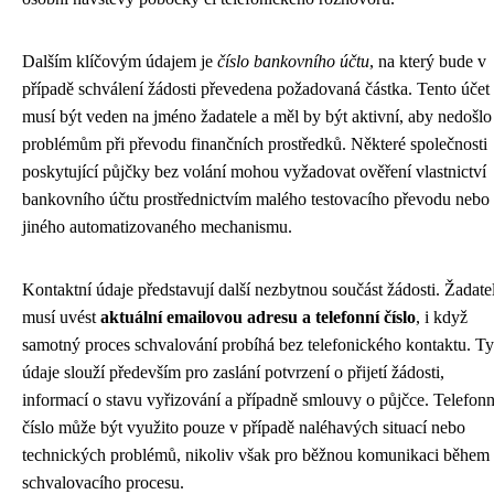
Dalším klíčovým údajem je
číslo bankovního účtu
, na který bude v
případě schválení žádosti převedena požadovaná částka. Tento účet
musí být veden na jméno žadatele a měl by být aktivní, aby nedošlo
problémům při převodu finančních prostředků. Některé společnosti
poskytující půjčky bez volání mohou vyžadovat ověření vlastnictví
bankovního účtu prostřednictvím malého testovacího převodu nebo
jiného automatizovaného mechanismu.
Kontaktní údaje představují další nezbytnou součást žádosti. Žadate
musí uvést
aktuální emailovou adresu a telefonní číslo
, i když
samotný proces schvalování probíhá bez telefonického kontaktu. Ty
údaje slouží především pro zaslání potvrzení o přijetí žádosti,
informací o stavu vyřizování a případně smlouvy o půjčce. Telefonn
číslo může být využito pouze v případě naléhavých situací nebo
technických problémů, nikoliv však pro běžnou komunikaci během
schvalovacího procesu.