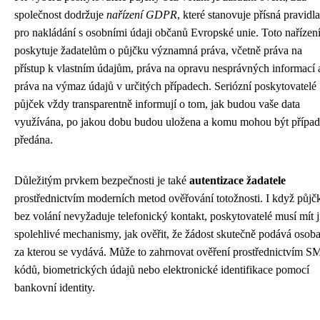
společnost dodržuje
nařízení GDPR
, které stanovuje přísná pravidla
pro nakládání s osobními údaji občanů Evropské unie. Toto nařízen
poskytuje žadatelům o půjčku významná práva, včetně práva na
přístup k vlastním údajům, práva na opravu nesprávných informací 
práva na výmaz údajů v určitých případech. Seriózní poskytovatelé
půjček vždy transparentně informují o tom, jak budou vaše data
využívána, po jakou dobu budou uložena a komu mohou být přípa
předána.
Důležitým prvkem bezpečnosti je také
autentizace žadatele
prostřednictvím moderních metod ověřování totožnosti. I když půjč
bez volání nevyžaduje telefonický kontakt, poskytovatelé musí mít j
spolehlivé mechanismy, jak ověřit, že žádost skutečně podává osoba
za kterou se vydává. Může to zahrnovat ověření prostřednictvím S
kódů, biometrických údajů nebo elektronické identifikace pomocí
bankovní identity.