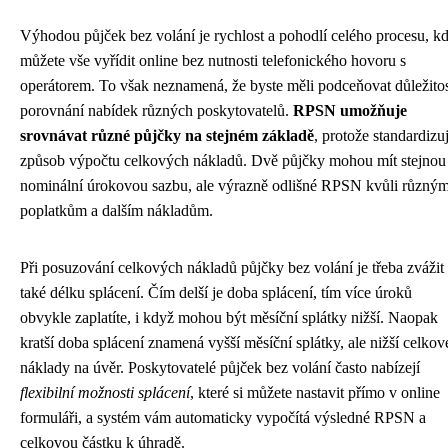
Výhodou půjček bez volání je rychlost a pohodlí celého procesu, k
můžete vše vyřídit online bez nutnosti telefonického hovoru s
operátorem. To však neznamená, že byste měli podceňovat důležito
porovnání nabídek různých poskytovatelů.
RPSN umožňuje
srovnávat různé půjčky na stejném základě
, protože standardizu
způsob výpočtu celkových nákladů. Dvě půjčky mohou mít stejnou
nominální úrokovou sazbu, ale výrazně odlišné RPSN kvůli různý
poplatkům a dalším nákladům.
Při posuzování celkových nákladů půjčky bez volání je třeba zvážit
také délku splácení. Čím delší je doba splácení, tím více úroků
obvykle zaplatíte, i když mohou být měsíční splátky nižší. Naopak
kratší doba splácení znamená vyšší měsíční splátky, ale nižší celkov
náklady na úvěr. Poskytovatelé půjček bez volání často nabízejí
flexibilní možnosti splácení
, které si můžete nastavit přímo v online
formuláři, a systém vám automaticky vypočítá výsledné RPSN a
celkovou částku k úhradě.