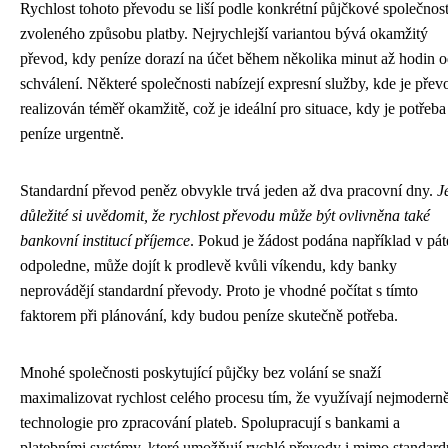
Rychlost tohoto převodu se liší podle konkrétní půjčkové společnost
zvoleného způsobu platby. Nejrychlejší variantou bývá okamžitý
převod, kdy peníze dorazí na účet během několika minut až hodin 
schválení. Některé společnosti nabízejí expresní služby, kde je přev
realizován téměř okamžitě, což je ideální pro situace, kdy je potřeba
peníze urgentně.
Standardní převod peněz obvykle trvá jeden až dva pracovní dny.
J
důležité si uvědomit, že rychlost převodu může být ovlivněna také
bankovní institucí příjemce
. Pokud je žádost podána například v pá
odpoledne, může dojít k prodlevě kvůli víkendu, kdy banky
neprovádějí standardní převody. Proto je vhodné počítat s tímto
faktorem při plánování, kdy budou peníze skutečně potřeba.
Mnohé společnosti poskytující půjčky bez volání se snaží
maximalizovat rychlost celého procesu tím, že využívají nejmoderně
technologie pro zpracování plateb. Spolupracují s bankami a
platebními systémy, které umožňují rychlé převody i mimo standard