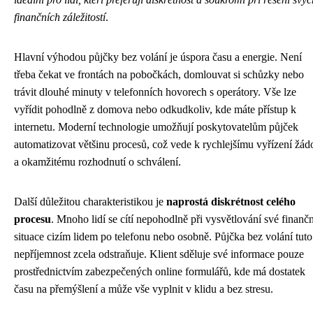
finančních záležitostí
.
Hlavní výhodou půjčky bez volání je úspora času a energie. Není
třeba čekat ve frontách na pobočkách, domlouvat si schůzky nebo
trávit dlouhé minuty v telefonních hovorech s operátory. Vše lze
vyřídit pohodlně z domova nebo odkudkoliv, kde máte přístup k
internetu. Moderní technologie umožňují poskytovatelům půjček
automatizovat většinu procesů, což vede k rychlejšímu vyřízení žádo
a okamžitému rozhodnutí o schválení.
Další důležitou charakteristikou je
naprostá diskrétnost celého
procesu
. Mnoho lidí se cítí nepohodlně při vysvětlování své finančn
situace cizím lidem po telefonu nebo osobně. Půjčka bez volání tuto
nepříjemnost zcela odstraňuje. Klient sděluje své informace pouze
prostřednictvím zabezpečených online formulářů, kde má dostatek
času na přemýšlení a může vše vyplnit v klidu a bez stresu.