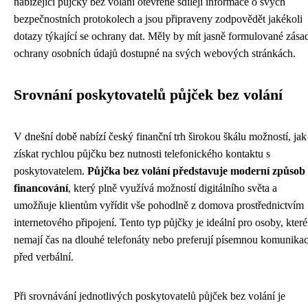
nabízející půjčky bez volání otevřeně sdílejí informace o svých
bezpečnostních protokolech a jsou připraveny zodpovědět jakékoli
dotazy týkající se ochrany dat. Měly by mít jasně formulované zása
ochrany osobních údajů dostupné na svých webových stránkách.
Srovnání poskytovatelů půjček bez volání
V dnešní době nabízí český finanční trh širokou škálu možností, jak
získat rychlou půjčku bez nutnosti telefonického kontaktu s
poskytovatelem.
Půjčka bez volání představuje moderní způsob
financování
, který plně využívá možností digitálního světa a
umožňuje klientům vyřídit vše pohodlně z domova prostřednictvím
internetového připojení. Tento typ půjčky je ideální pro osoby, které
nemají čas na dlouhé telefonáty nebo preferují písemnou komunikac
před verbální.
Při srovnávání jednotlivých poskytovatelů půjček bez volání je