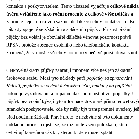
kontaktu s poskytovatelem. Tento ukazatel vyjadřuje
celkové nákl
úvěru vyjádřené jako roční procento z celkové výše půjčky
a
zahrnuje nejen úrokovou sazbu, ale také všechny poplatky a další
náklady spojené se získáním a splácením půjčky. Při sjednávání
půjčky bez volání je obzvláště důležité věnovat pozornost právě
RPSN, protože absence osobního nebo telefonického kontaktu
znamená, že si musíte všechny podmínky pečlivě prostudovat sami.
Celkové náklady půjčky zahrnují mnohem více než jen základní
úrokovou sazbu. Mezi tyto náklady patří
poplatky za zpracování
žádosti, poplatky za vedení úvěrového účtu, náklady na pojištění
,
pokud je vyžadováno, a případné další administrativní poplatky. U
půjček bez volání bývají tyto informace dostupné přímo na webový
stránkách poskytovatele, kde by měly být transparentně uvedeny ješ
před podáním žádosti. Právě proto je nezbytné si tyto dokumenty
důkladně pročíst a ujistit se, že rozumíte všem položkám, které
ovlivňují konečnou částku, kterou budete muset splatit.