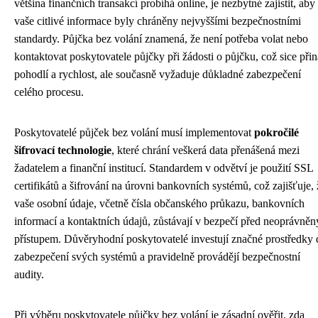
většina finančních transakcí probíhá online, je nezbytné zajistit, aby
vaše citlivé informace byly chráněny nejvyššími bezpečnostními
standardy. Půjčka bez volání znamená, že není potřeba volat nebo
kontaktovat poskytovatele půjčky při žádosti o půjčku, což sice přin
pohodlí a rychlost, ale současně vyžaduje důkladné zabezpečení
celého procesu.
Poskytovatelé půjček bez volání musí implementovat
pokročilé
šifrovací technologie
, které chrání veškerá data přenášená mezi
žadatelem a finanční institucí. Standardem v odvětví je použití SSL
certifikátů a šifrování na úrovni bankovních systémů, což zajišťuje, 
vaše osobní údaje, včetně čísla občanského průkazu, bankovních
informací a kontaktních údajů, zůstávají v bezpečí před neoprávně
přístupem. Důvěryhodní poskytovatelé investují značné prostředky 
zabezpečení svých systémů a pravidelně provádějí bezpečnostní
audity.
Při výběru poskytovatele půjčky bez volání je zásadní ověřit, zda