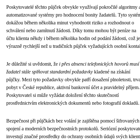
Poskytovatelé těchto půjček obvykle využívají pokročilé algoritmy 
automatizované systémy pro hodnocení bonity žadatelů. Tyto systé
dokážou během několika minut vyhodnotit riziko a rozhodnout o
schválení nebo zamítnutí žádosti. Díky tomu mohou být peníze na
účtu klienta někdy i během několika hodin od podání žádosti, což je
výrazně rychlejší než u tradičních půjček vyžadujících osobní konta
Je důležité si uvědomit, že
i přes absenci telefonických hovorů musí
žadatel stále splňovat standardní požadavky
kladené na získání
půjčky. Mezi tyto požadavky obvykle patří dosažení plnoletosti, trv
pobyt v České republice, aktivní bankovní účet a pravidelný příjem.
Poskytovatel si může vyžádat doložení těchto skutečností
prostřednictvím elektronických dokumentů nebo fotografií dokladů.
Bezpečnost při půjčkách bez volání je zajištěna pomocí šifrovaných
spojení a moderních bezpečnostních protokolů. Seriózní poskytovat
investují značné prostředky do ochrany osobních údajů svých klient