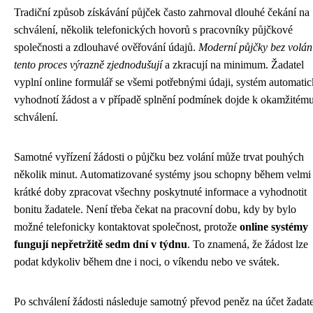
Tradiční způsob získávání půjček často zahrnoval dlouhé čekání na
schválení, několik telefonických hovorů s pracovníky půjčkové
společnosti a zdlouhavé ověřování údajů.
Moderní půjčky bez volán
tento proces výrazně zjednodušují
a zkracují na minimum. Žadatel
vyplní online formulář se všemi potřebnými údaji, systém automati
vyhodnotí žádost a v případě splnění podmínek dojde k okamžitém
schválení.
Samotné vyřízení žádosti o půjčku bez volání může trvat pouhých
několik minut. Automatizované systémy jsou schopny během velmi
krátké doby zpracovat všechny poskytnuté informace a vyhodnotit
bonitu žadatele. Není třeba čekat na pracovní dobu, kdy by bylo
možné telefonicky kontaktovat společnost, protože
online systémy
fungují nepřetržitě sedm dní v týdnu
. To znamená, že žádost lze
podat kdykoliv během dne i noci, o víkendu nebo ve svátek.
Po schválení žádosti následuje samotný převod peněz na účet žadate