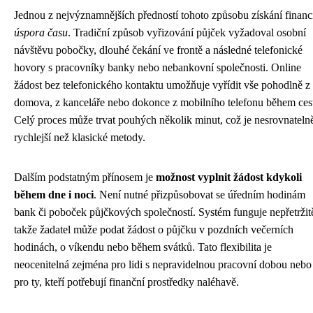
Jednou z nejvýznamnějších předností tohoto způsobu získání financí
úspora času
. Tradiční způsob vyřizování půjček vyžadoval osobní
návštěvu pobočky, dlouhé čekání ve frontě a následné telefonické
hovory s pracovníky banky nebo nebankovní společnosti. Online
žádost bez telefonického kontaktu umožňuje vyřídit vše pohodlně z
domova, z kanceláře nebo dokonce z mobilního telefonu během ces
Celý proces může trvat pouhých několik minut, což je nesrovnateln
rychlejší než klasické metody.
Dalším podstatným přínosem je
možnost vyplnit žádost kdykoli
během dne i noci
. Není nutné přizpůsobovat se úředním hodinám
bank či poboček půjčkových společností. Systém funguje nepřetržit
takže žadatel může podat žádost o půjčku v pozdních večerních
hodinách, o víkendu nebo během svátků. Tato flexibilita je
neocenitelná zejména pro lidi s nepravidelnou pracovní dobou nebo
pro ty, kteří potřebují finanční prostředky naléhavě.