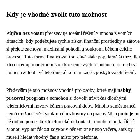
Kdy je vhodné zvolit tuto možnost
Půjčka bez volání
představuje ideální řešení v mnoha životních
situacích, kdy potřebujete rychle získat finanční prostředky a zárov
si přejete zachovat maximální pohodlí a soukromí během celého
procesu. Tato forma financování se stává stále populárnější mezi lid
kteří oceňují moderní přístup k řešení svých finančních potřeb bez
nutnosti zdlouhavé telefonické komunikace s poskytovateli úvěrů.
Především je tato možnost vhodná pro osoby, které mají
nabitý
pracovní program
a nemohou si dovolit trávit čas dlouhými
telefonickými hovory během pracovní doby. Mnoho zaměstnanců
nemá možnost vést soukromé rozhovory na pracovišti, a proto je pr
ně online proces bez telefonického kontaktu mnohem praktičtější.
Mohou vyplnit žádost kdykoliv během dne nebo večera, aniž by
museli hledat vhodný čas a místo pro telefonát.