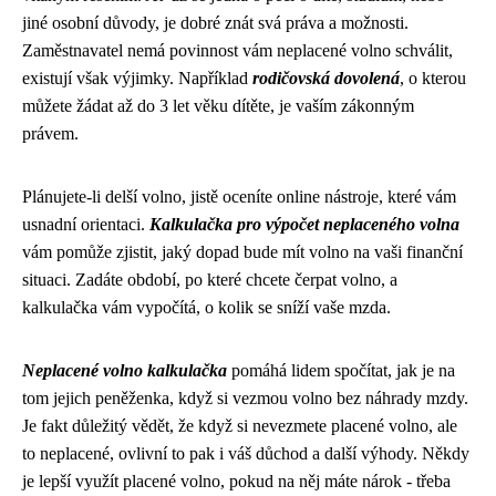
jiné osobní důvody, je dobré znát svá práva a možnosti.
Zaměstnavatel nemá povinnost vám neplacené volno schválit,
existují však výjimky. Například
rodičovská dovolená
, o kterou
můžete žádat až do 3 let věku dítěte, je vaším zákonným
právem.
Plánujete-li delší volno, jistě oceníte online nástroje, které vám
usnadní orientaci.
Kalkulačka pro výpočet neplaceného volna
vám pomůže zjistit, jaký dopad bude mít volno na vaši finanční
situaci. Zadáte období, po které chcete čerpat volno, a
kalkulačka vám vypočítá, o kolik se sníží vaše mzda.
Neplacené volno kalkulačka
pomáhá lidem spočítat, jak je na
tom jejich peněženka, když si vezmou volno bez náhrady mzdy.
Je fakt důležitý vědět, že když si nevezmete
placené volno
, ale
to neplacené, ovlivní to pak i váš důchod a další výhody. Někdy
je lepší využít placené volno, pokud na něj máte nárok - třeba