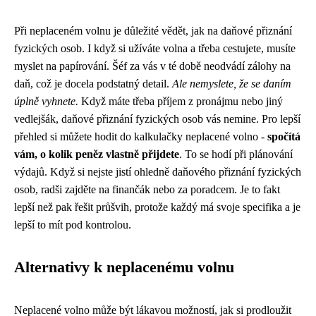
Při neplaceném volnu je důležité vědět, jak na
daňové přiznání
fyzických osob
. I když si užíváte volna a třeba cestujete, musíte
myslet na papírování. Šéf za vás v té době neodvádí zálohy na
daň, což je docela podstatný detail.
Ale nemyslete, že se daním
úplně vyhnete.
Když máte třeba příjem z pronájmu nebo jiný
vedlejšák, daňové přiznání fyzických osob vás nemine. Pro lepší
přehled si můžete hodit do kalkulačky neplacené volno -
spočítá
vám, o kolik peněz vlastně přijdete
. To se hodí při plánování
výdajů. Když si nejste jistí ohledně daňového přiznání fyzických
osob, radši zajděte na finančák nebo za poradcem. Je to fakt
lepší než pak řešit průšvih, protože každý má svoje specifika a je
lepší to mít pod kontrolou.
Alternativy k neplacenému volnu
Neplacené volno může být lákavou možností, jak si prodloužit