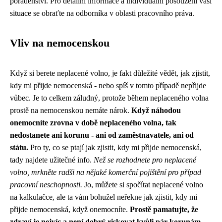
poradenství. Pro detailní informace a individuální posouzení vaší
situace se obraťte na odborníka v oblasti pracovního práva.
Vliv na nemocenskou
Když si berete neplacené volno, je fakt důležité vědět, jak zjistit,
kdy mi přijde nemocenská - nebo spíš v tomto případě nepřijde
vůbec. Je to celkem záludný, protože během neplaceného volna
prostě na nemocenskou nemáte nárok.
Když náhodou
onemocníte zrovna v době neplaceného volna, tak
nedostanete ani korunu - ani od zaměstnavatele, ani od
státu.
Pro ty, co se ptají jak zjistit, kdy mi přijde nemocenská,
tady najdete užitečné info
.
Než se rozhodnete pro neplacené
volno, mrkněte radši na nějaké komerční pojištění pro případ
pracovní neschopnosti.
Jo, můžete si spočítat neplacené volno
na kalkulačce, ale ta vám bohužel neřekne jak zjistit, kdy mi
přijde nemocenská, když onemocníte.
Prostě pamatujte, že
zdraví je nejvíc a není dobrý riskovat kvůli pár korunám.