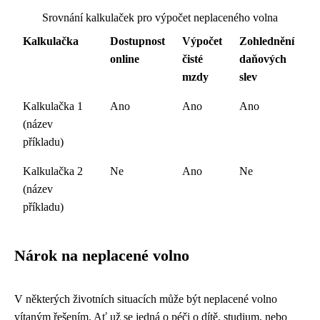
Srovnání kalkulaček pro výpočet neplaceného volna
Kalkulačka
Dostupnost
Výpočet
Zohlednění
online
čisté
daňových
mzdy
slev
Kalkulačka 1
Ano
Ano
Ano
(název
příkladu)
Kalkulačka 2
Ne
Ano
Ne
(název
příkladu)
Nárok na neplacené volno
V některých životních situacích může být neplacené volno
vítaným řešením. Ať už se jedná o péči o dítě, studium, nebo