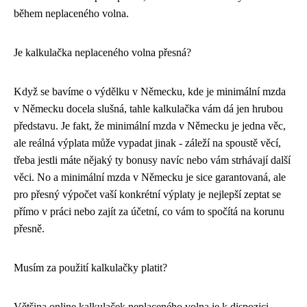
během neplaceného volna.
Je kalkulačka neplaceného volna přesná?
Když se bavíme o výdělku v Německu, kde je
minimální mzda
v Německu
docela slušná, tahle kalkulačka vám dá jen hrubou
představu. Je fakt, že minimální mzda v Německu je jedna věc,
ale reálná výplata může vypadat jinak - záleží na spoustě věcí,
třeba jestli máte nějaký ty bonusy navíc nebo vám strhávají další
věci. No a minimální mzda v Německu je sice garantovaná, ale
pro přesný výpočet vaší konkrétní výplaty je nejlepší zeptat se
přímo v práci nebo zajít za účetní, co vám to spočítá na korunu
přesně.
Musím za použití kalkulačky platit?
Většina online kalkulaček neplaceného volna je k dispozici