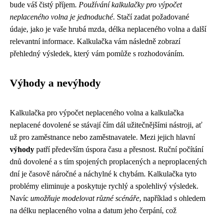
bude váš čistý příjem.
Používání kalkulačky pro výpočet
neplaceného volna je jednoduché
. Stačí zadat požadované
údaje, jako je vaše hrubá mzda, délka neplaceného volna a další
relevantní informace. Kalkulačka vám následně zobrazí
přehledný výsledek, který vám pomůže s rozhodováním.
Výhody a nevýhody
Kalkulačka pro výpočet neplaceného volna a kalkulačka
neplacené dovolené se stávají čím dál užitečnějšími nástroji, ať
už pro zaměstnance nebo zaměstnavatele. Mezi jejich hlavní
výhody
patří především úspora času a přesnost. Ruční počítání
dnů dovolené a s tím spojených proplacených a neproplacených
dní je časově náročné a náchylné k chybám. Kalkulačka tyto
problémy eliminuje a poskytuje rychlý a spolehlivý výsledek.
Navíc
umožňuje modelovat různé scénáře
, například s ohledem
na délku neplaceného volna a datum jeho čerpání, což