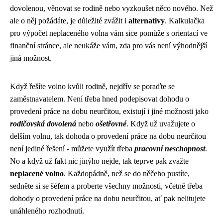
dovolenou, věnovat se rodině nebo vyzkoušet něco nového. Než
ale o něj požádáte, je důležité zvážit i
alternativy
. Kalkulačka
pro výpočet neplaceného volna vám sice pomůže s orientací ve
finanční stránce, ale neukáže vám, zda pro vás není výhodnější
jiná možnost.
Když řešíte volno kvůli rodině, nejdřív se poraďte se
zaměstnavatelem. Není třeba hned podepisovat
dohodu o
provedení práce na dobu neurčitou
, existují i jiné možnosti jako
rodičovská dovolená
nebo
ošetřovné
. Když už uvažujete o
delším volnu, tak dohoda o provedení práce na dobu neurčitou
není jediné řešení - můžete využít třeba
pracovní neschopnost
.
No a když už fakt nic jinýho nejde, tak teprve pak zvažte
neplacené volno
. Každopádně, než se do něčeho pustíte,
sedněte si se šéfem a proberte všechny možnosti, včetně třeba
dohody o provedení práce na dobu neurčitou, ať pak nelitujete
unáhleného rozhodnutí.